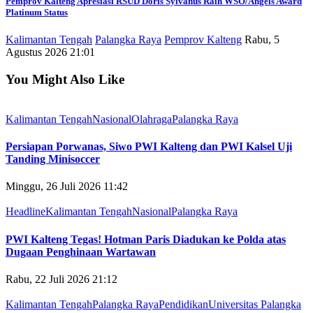
Pemprov Kalteng Apresiasi RSUD Doris Sylvanus Raih WSO/Angels Award
Platinum Status
Kalimantan Tengah
Palangka Raya
Pemprov Kalteng
Rabu, 5
Agustus 2026 21:01
You Might Also Like
Kalimantan Tengah
Nasional
Olahraga
Palangka Raya
Persiapan Porwanas, Siwo PWI Kalteng dan PWI Kalsel Uji
Tanding Minisoccer
Minggu, 26 Juli 2026 11:42
Headline
Kalimantan Tengah
Nasional
Palangka Raya
PWI Kalteng Tegas! Hotman Paris Diadukan ke Polda atas
Dugaan Penghinaan Wartawan
Rabu, 22 Juli 2026 21:12
Kalimantan Tengah
Palangka Raya
Pendidikan
Universitas Palangka