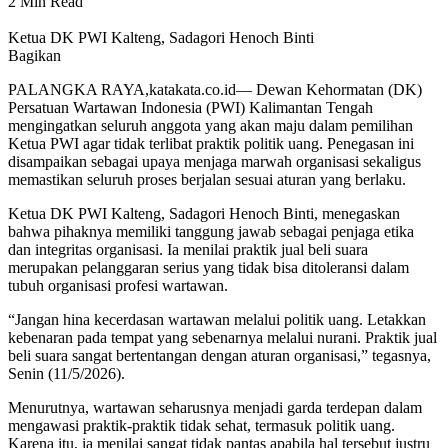
2 Min Read
Ketua DK PWI Kalteng, Sadagori Henoch Binti
Bagikan
PALANGKA RAYA,katakata.co.id— Dewan Kehormatan (DK)
Persatuan Wartawan Indonesia (PWI) Kalimantan Tengah
mengingatkan seluruh anggota yang akan maju dalam pemilihan
Ketua PWI agar tidak terlibat praktik politik uang. Penegasan ini
disampaikan sebagai upaya menjaga marwah organisasi sekaligus
memastikan seluruh proses berjalan sesuai aturan yang berlaku.
Ketua DK PWI Kalteng, Sadagori Henoch Binti, menegaskan
bahwa pihaknya memiliki tanggung jawab sebagai penjaga etika
dan integritas organisasi. Ia menilai praktik jual beli suara
merupakan pelanggaran serius yang tidak bisa ditoleransi dalam
tubuh organisasi profesi wartawan.
“Jangan hina kecerdasan wartawan melalui politik uang. Letakkan
kebenaran pada tempat yang sebenarnya melalui nurani. Praktik jual
beli suara sangat bertentangan dengan aturan organisasi,” tegasnya,
Senin (11/5/2026).
Menurutnya, wartawan seharusnya menjadi garda terdepan dalam
mengawasi praktik-praktik tidak sehat, termasuk politik uang.
Karena itu, ia menilai sangat tidak pantas apabila hal tersebut justru