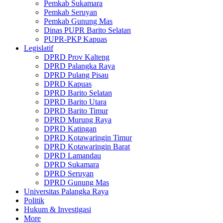
Pemkab Sukamara
Pemkab Seruyan
Pemkab Gunung Mas
Dinas PUPR Barito Selatan
PUPR-PKP Kapuas
Legislatif
DPRD Prov Kalteng
DPRD Palangka Raya
DPRD Pulang Pisau
DPRD Kapuas
DPRD Barito Selatan
DPRD Barito Utara
DPRD Barito Timur
DPRD Murung Raya
DPRD Katingan
DPRD Kotawaringin Timur
DPRD Kotawaringin Barat
DPRD Lamandau
DPRD Sukamara
DPRD Seruyan
DPRD Gunung Mas
Universitas Palangka Raya
Politik
Hukum & Investigasi
More