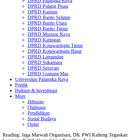
DPRD Palangka Raya
DPRD Pulang Pisau
DPRD Kapuas
DPRD Barito Selatan
DPRD Barito Utara
DPRD Barito Timur
DPRD Murung Raya
DPRD Katingan
DPRD Kotawaringin Timur
DPRD Kotawaringin Barat
DPRD Lamandau
DPRD Sukamara
DPRD Seruyan
DPRD Gunung Mas
Universitas Palangka Raya
Politik
Hukum & Investigasi
More
Hiburan
Olahraga
Pendidikan
Sosial Budaya
Opini
Reading:
Jaga Marwah Organisasi, DK PWI Kalteng Tegaskan