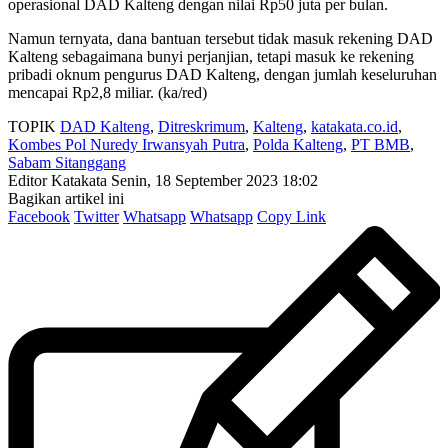
operasional DAD Kalteng dengan nilai Rp50 juta per bulan.
Namun ternyata, dana bantuan tersebut tidak masuk rekening DAD
Kalteng sebagaimana bunyi perjanjian, tetapi masuk ke rekening
pribadi oknum pengurus DAD Kalteng, dengan jumlah keseluruhan
mencapai Rp2,8 miliar. (ka/red)
TOPIK
DAD Kalteng
,
Ditreskrimum
,
Kalteng
,
katakata.co.id
,
Kombes Pol Nuredy Irwansyah Putra
,
Polda Kalteng
,
PT BMB
,
Sabam Sitanggang
Editor Katakata
Senin, 18 September 2023 18:02
Bagikan artikel ini
Facebook
Twitter
Whatsapp
Whatsapp
Copy Link