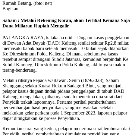
Rumah Betang. (foto: net)
Bagikan
Sabam : Melalui Rekening Koran, akan Terlihat Kemana Saja
Dana Miliaran Rupiah Mengalir
PALANGKA RAYA, katakata.co.id – Dugaan kasus penggelapan
di Dewan Adat Dayak (DAD) Kalteng senilai sekitar Rp2,8 miliar,
memasuki babak baru setelah memasuki 10 bulan sejak dilaporkan
Ke Ditreskrimum Polda Kalteng. Di mana sebelumnya kasus
tersebut sempat ditangani Subdit Jatanras, kemudian berpindah Ke
Subdit Kamneg, Ditreskrimum Polda Kalteng, akhirnya semakin
terang-benderang.
Melalui rilisnya kepada wartawan, Senin (18/9/2023), Sabam
Sitanggang selaku Kuasa Hukum Sadagori Binti, yang menjadi
pelapor kasus dugaan tindak pidana penggelapan di tubuh DAD
Kalteng, mengatakan, pihaknya sudah menerima dua surat dari
Penyidik terkait laporannya. Pertama perihal pemberitahuan
perkembangan hasil penyidikan, yang menyatakan setelah
melakukan gelar perkara pada 1 September 2023, laporan pelapor
dapat ditingkatkan ke proses Penyidikan.
Kemudian surat yang kedua, pelapor menerima surat tembusan dari
Penyidik, perihal pemberitahuan dimulainya penyidikan yang