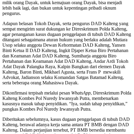
milik orang Dayak, untuk kemajuan orang Dayak, bisa menjadi
lebih baik lagi, dan bukan untuk kepentingan pribadi oknum
pengurus.
Adapun belasan Tokoh Dayak, serta pengurus DAD Kalteng yang
sempat mengirim surat dukungan ke Dirreskrimum Polda Kalteng,
agar penanganan kasus dugaan penggelapan di tubuh DAD Kalteng
ditangani sebagaimana aturan hukum yang berlaku adalah Mutiara
Usop selaku anggota Dewan Kehormatan DAD Kalteng, Yansen
Binti Ketua II DAD Kalteng, Ingkit Djaper Ketua Biro Pertahanan
dan Keamanan Adat DAD Kalteng, Sumiharja anggota Biro
Pertahanan dan Keamanan Adat DAD Kalteng, Andar Ardi Tokoh
Adat Dayak Palangka Raya, Kalpin Bangkan dari elemen Dayak
Kalteng, Baron Binti, Mikhael Agusta, serta Frans P mewakili
Advokat, Jadianson selaku Komandan Satgas Batamad Kalteng,
serta beberapa orang Mahasiswa Dayak.
Dikonfirmasi terpisah melalui pesan
WhatsApp
, Dirreskrimum Polda
Kalteng Kombes Pol Nuredy Irwansyah Putra, membenarkan
kasusnya masuk tahap penyidikan. “Iya, sudah tahap penyidikan,”
pungkas Kombes Pol Nuredy Irwansyah Putra.
Diberitakan sebelumnya, kasus dugaan penggelapan di tubuh DAD
Kalteng, berawal adanya kerja sama antara PT BMB dengan DAD
Kalteng. Dalam perjanjian tersebut, PT BMB bersedia membantu