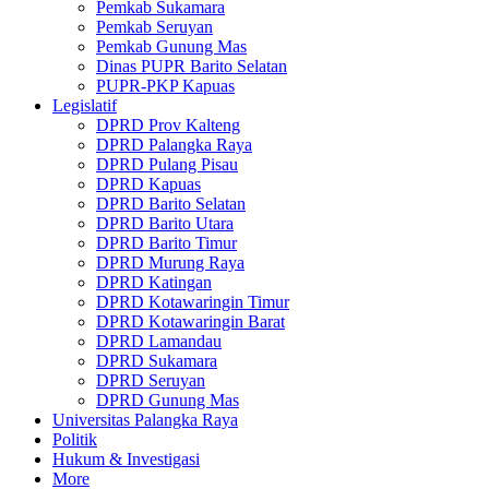
Pemkab Sukamara
Pemkab Seruyan
Pemkab Gunung Mas
Dinas PUPR Barito Selatan
PUPR-PKP Kapuas
Legislatif
DPRD Prov Kalteng
DPRD Palangka Raya
DPRD Pulang Pisau
DPRD Kapuas
DPRD Barito Selatan
DPRD Barito Utara
DPRD Barito Timur
DPRD Murung Raya
DPRD Katingan
DPRD Kotawaringin Timur
DPRD Kotawaringin Barat
DPRD Lamandau
DPRD Sukamara
DPRD Seruyan
DPRD Gunung Mas
Universitas Palangka Raya
Politik
Hukum & Investigasi
More