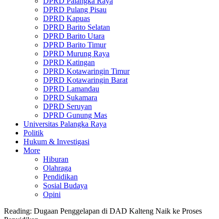
DPRD Palangka Raya
DPRD Pulang Pisau
DPRD Kapuas
DPRD Barito Selatan
DPRD Barito Utara
DPRD Barito Timur
DPRD Murung Raya
DPRD Katingan
DPRD Kotawaringin Timur
DPRD Kotawaringin Barat
DPRD Lamandau
DPRD Sukamara
DPRD Seruyan
DPRD Gunung Mas
Universitas Palangka Raya
Politik
Hukum & Investigasi
More
Hiburan
Olahraga
Pendidikan
Sosial Budaya
Opini
Reading:
Dugaan Penggelapan di DAD Kalteng Naik ke Proses