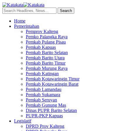
Home
Pemerintahan
Pemprov Kalteng
Pemko Palangka Raya
Pemkab Pulang Pisau
Pemkab Kapuas
Pemkab Barito Selatan
Pemkab Barito Utara
Pemkab Barito Timur
Pemkab Murung Raya
Pemkab Katingan
Pemkab Kotawaringin Timur
Pemkab Kotawaringin Barat
Pemkab Lamandau
Pemkab Sukamara
Pemkab Seruyan
Pemkab Gunung Mas
Dinas PUPR Barito Selatan
PUPR-PKP Kapuas
Legislatif
DPRD Prov Kalteng