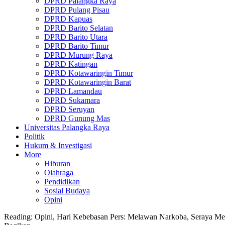
DPRD Palangka Raya
DPRD Pulang Pisau
DPRD Kapuas
DPRD Barito Selatan
DPRD Barito Utara
DPRD Barito Timur
DPRD Murung Raya
DPRD Katingan
DPRD Kotawaringin Timur
DPRD Kotawaringin Barat
DPRD Lamandau
DPRD Sukamara
DPRD Seruyan
DPRD Gunung Mas
Universitas Palangka Raya
Politik
Hukum & Investigasi
More
Hiburan
Olahraga
Pendidikan
Sosial Budaya
Opini
Reading:
Opini, Hari Kebebasan Pers: Melawan Narkoba, Seraya M