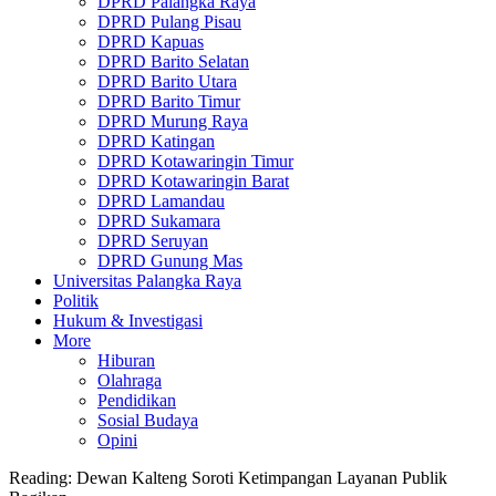
DPRD Palangka Raya
DPRD Pulang Pisau
DPRD Kapuas
DPRD Barito Selatan
DPRD Barito Utara
DPRD Barito Timur
DPRD Murung Raya
DPRD Katingan
DPRD Kotawaringin Timur
DPRD Kotawaringin Barat
DPRD Lamandau
DPRD Sukamara
DPRD Seruyan
DPRD Gunung Mas
Universitas Palangka Raya
Politik
Hukum & Investigasi
More
Hiburan
Olahraga
Pendidikan
Sosial Budaya
Opini
Reading:
Dewan Kalteng Soroti Ketimpangan Layanan Publik