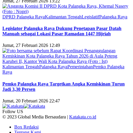
Jumat, 27 Februari 2026 13:22
DPRD Palangka Raya
Kalimantan Tengah
Legislatif
Palangka Raya
Legislator Palangka Raya Dukung Penetapan Pasar Datah
Manuah sebagai Lokasi Pasar Ramadan 1447 Hijriah
Jumat, 27 Februari 2026 12:49
Kalimantan Tengah
Palangka Raya
Pemerintahan
Pemko Palangka
Raya
Pemko Palangka Raya Targetkan Angka Kemiskinan Turun
Jadi 3,30 Persen
Jumat, 20 Februari 2026 22:47
Follow US
© 2023 Global Media Bersaudara |
Katakata.co.id
Box Redaksi
Tentang Kami