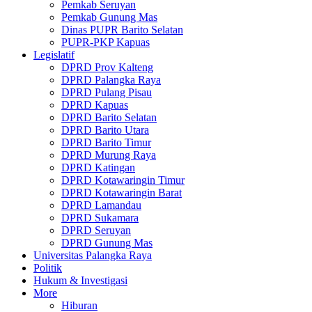
Pemkab Seruyan
Pemkab Gunung Mas
Dinas PUPR Barito Selatan
PUPR-PKP Kapuas
Legislatif
DPRD Prov Kalteng
DPRD Palangka Raya
DPRD Pulang Pisau
DPRD Kapuas
DPRD Barito Selatan
DPRD Barito Utara
DPRD Barito Timur
DPRD Murung Raya
DPRD Katingan
DPRD Kotawaringin Timur
DPRD Kotawaringin Barat
DPRD Lamandau
DPRD Sukamara
DPRD Seruyan
DPRD Gunung Mas
Universitas Palangka Raya
Politik
Hukum & Investigasi
More
Hiburan