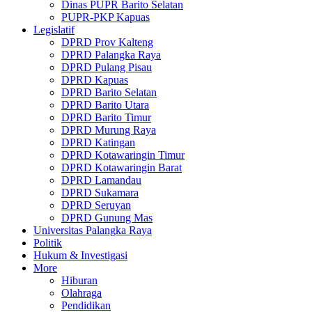
Dinas PUPR Barito Selatan
PUPR-PKP Kapuas
Legislatif
DPRD Prov Kalteng
DPRD Palangka Raya
DPRD Pulang Pisau
DPRD Kapuas
DPRD Barito Selatan
DPRD Barito Utara
DPRD Barito Timur
DPRD Murung Raya
DPRD Katingan
DPRD Kotawaringin Timur
DPRD Kotawaringin Barat
DPRD Lamandau
DPRD Sukamara
DPRD Seruyan
DPRD Gunung Mas
Universitas Palangka Raya
Politik
Hukum & Investigasi
More
Hiburan
Olahraga
Pendidikan