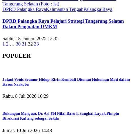
DPRD Palangka Raya
Kalimantan Tengah
Palangka Raya
DPRD Palangka Raya Pelajari Strategi Tangerang Selatan
Dalam Penguatan UMKM
Sabtu, 18 Januari 2025 12:35
1
2
…
30
31
32
33
POPULER
Jalani Vonis Seumur Hidup, Ririn Kembali Dituntut Hukuman Mati dalam
Kasus Narkoba
Rabu, 8 Juli 2026 10:29
Dukungan Menguat, Dr. Ari YH Nilai Baru I. Sangkai Layak Pimpin
Birokrasi Kalteng sebagai Sekda
Jumat, 10 Juli 2026 14:48