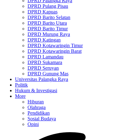
DPRD Palangka Raya
DPRD Pulang Pisau
DPRD Kapuas
DPRD Barito Selatan
DPRD Barito Utara
DPRD Barito Timur
DPRD Murung Raya
DPRD Katingan
DPRD Kotawaringin Timur
DPRD Kotawaringin Barat
DPRD Lamandau
DPRD Sukamara
DPRD Seruyan
DPRD Gunung Mas
Universitas Palangka Raya
Politik
Hukum & Investigasi
More
Hiburan
Olahraga
Pendidikan
Sosial Budaya
Opini