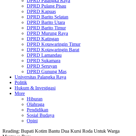
DPRD Palangka Raya
DPRD Pulang Pisau
DPRD Kapuas
DPRD Barito Selatan
DPRD Barito Utara
DPRD Barito Timur
DPRD Murung Raya
DPRD Katingan
DPRD Kotawaringin Timur
DPRD Kotawaringin Barat
DPRD Lamandau
DPRD Sukamara
DPRD Seruyan
DPRD Gunung Mas
Universitas Palangka Raya
Politik
Hukum & Investigasi
More
Hiburan
Olahraga
Pendidikan
Sosial Budaya
Opini
Reading:
Bupati Kotim Bantu Dua Kursi Roda Untuk Warga