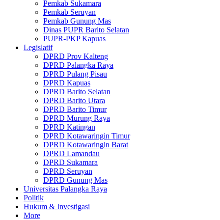
Pemkab Sukamara
Pemkab Seruyan
Pemkab Gunung Mas
Dinas PUPR Barito Selatan
PUPR-PKP Kapuas
Legislatif
DPRD Prov Kalteng
DPRD Palangka Raya
DPRD Pulang Pisau
DPRD Kapuas
DPRD Barito Selatan
DPRD Barito Utara
DPRD Barito Timur
DPRD Murung Raya
DPRD Katingan
DPRD Kotawaringin Timur
DPRD Kotawaringin Barat
DPRD Lamandau
DPRD Sukamara
DPRD Seruyan
DPRD Gunung Mas
Universitas Palangka Raya
Politik
Hukum & Investigasi
More