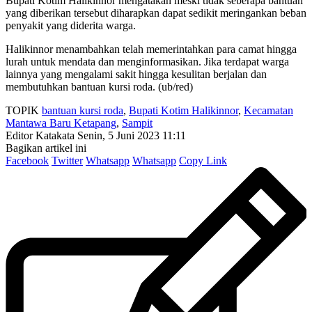
Bupati Kotim Halikinnor mengatakan meski tidak seberapa bantuan
yang diberikan tersebut diharapkan dapat sedikit meringankan beban
penyakit yang diderita warga.
Halikinnor menambahkan telah memerintahkan para camat hingga
lurah untuk mendata dan menginformasikan. Jika terdapat warga
lainnya yang mengalami sakit hingga kesulitan berjalan dan
membutuhkan bantuan kursi roda. (ub/red)
TOPIK
bantuan kursi roda
,
Bupati Kotim Halikinnor
,
Kecamatan
Mantawa Baru Ketapang
,
Sampit
Editor Katakata
Senin, 5 Juni 2023 11:11
Bagikan artikel ini
Facebook
Twitter
Whatsapp
Whatsapp
Copy Link