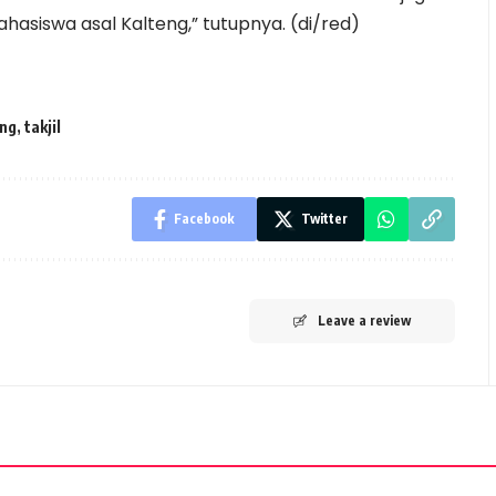
siswa asal Kalteng,” tutupnya. (di/red)
ng
,
takjil
Facebook
Twitter
Leave a review