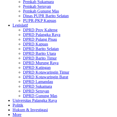
Pemkab Sukamara
Pemkab Seruyan
Pemkab Gunung Mas
Dinas PUPR Barito Selatan
PUPR-PKP Kapuas
Legislatif
DPRD Prov Kalteng
DPRD Palangka Raya
DPRD Pulang Pisau
DPRD Kapuas
DPRD Barito Selatan
DPRD Barito Utara
DPRD Barito Timur
DPRD Murung Raya
DPRD Katingan
DPRD Kotawaringin Timur
DPRD Kotawaringin Barat
DPRD Lamandau
DPRD Sukamara
DPRD Seruyan
DPRD Gunung Mas
Universitas Palangka Raya
Politik
Hukum & Investigasi
More