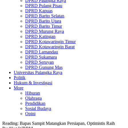
DPRD Palangka Raya
DPRD Pulang Pisau
DPRD Kapuas
DPRD Barito Selatan
DPRD Barito Utara
DPRD Barito Timur
DPRD Murung Raya
DPRD Katingan
DPRD Kotawaringin Timur
DPRD Kotawaringin Barat
DPRD Lamandau
DPRD Sukamara
DPRD Seruyan
DPRD Gunung Mas
Universitas Palangka Raya
Politik
Hukum & Investigasi
More
Hiburan
Olahraga
Pendidikan
Sosial Budaya
Opini
Reading:
Bapas Sampit Matangkan Persiapan, Optimistis Raih