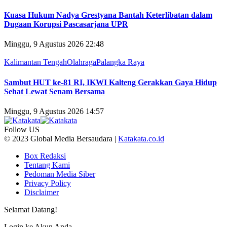
Kuasa Hukum Nadya Grestyana Bantah Keterlibatan dalam
Dugaan Korupsi Pascasarjana UPR
Minggu, 9 Agustus 2026 22:48
Kalimantan Tengah
Olahraga
Palangka Raya
Sambut HUT ke-81 RI, IKWI Kalteng Gerakkan Gaya Hidup
Sehat Lewat Senam Bersama
Minggu, 9 Agustus 2026 14:57
Follow US
© 2023 Global Media Bersaudara |
Katakata.co.id
Box Redaksi
Tentang Kami
Pedoman Media Siber
Privacy Policy
Disclaimer
Selamat Datang!
Login ke Akun Anda