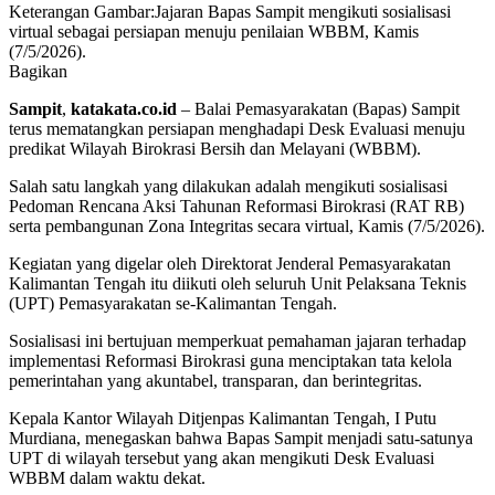
Keterangan Gambar:Jajaran Bapas Sampit mengikuti sosialisasi
virtual sebagai persiapan menuju penilaian WBBM, Kamis
(7/5/2026).
Bagikan
Sampit
,
katakata.co.id
– Balai Pemasyarakatan (Bapas) Sampit
terus mematangkan persiapan menghadapi Desk Evaluasi menuju
predikat Wilayah Birokrasi Bersih dan Melayani (WBBM).
Salah satu langkah yang dilakukan adalah mengikuti sosialisasi
Pedoman Rencana Aksi Tahunan Reformasi Birokrasi (RAT RB)
serta pembangunan Zona Integritas secara virtual, Kamis (7/5/2026).
Kegiatan yang digelar oleh Direktorat Jenderal Pemasyarakatan
Kalimantan Tengah itu diikuti oleh seluruh Unit Pelaksana Teknis
(UPT) Pemasyarakatan se-Kalimantan Tengah.
Sosialisasi ini bertujuan memperkuat pemahaman jajaran terhadap
implementasi Reformasi Birokrasi guna menciptakan tata kelola
pemerintahan yang akuntabel, transparan, dan berintegritas.
Kepala Kantor Wilayah Ditjenpas Kalimantan Tengah, I Putu
Murdiana, menegaskan bahwa Bapas Sampit menjadi satu-satunya
UPT di wilayah tersebut yang akan mengikuti Desk Evaluasi
WBBM dalam waktu dekat.