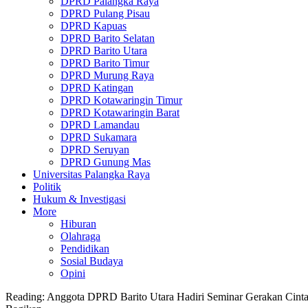
DPRD Palangka Raya
DPRD Pulang Pisau
DPRD Kapuas
DPRD Barito Selatan
DPRD Barito Utara
DPRD Barito Timur
DPRD Murung Raya
DPRD Katingan
DPRD Kotawaringin Timur
DPRD Kotawaringin Barat
DPRD Lamandau
DPRD Sukamara
DPRD Seruyan
DPRD Gunung Mas
Universitas Palangka Raya
Politik
Hukum & Investigasi
More
Hiburan
Olahraga
Pendidikan
Sosial Budaya
Opini
Reading:
Anggota DPRD Barito Utara Hadiri Seminar Gerakan Cint