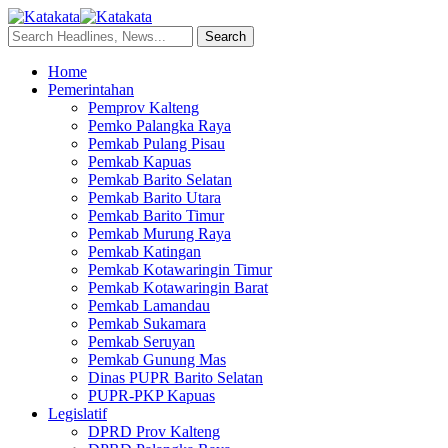
Home
Pemerintahan
Pemprov Kalteng
Pemko Palangka Raya
Pemkab Pulang Pisau
Pemkab Kapuas
Pemkab Barito Selatan
Pemkab Barito Utara
Pemkab Barito Timur
Pemkab Murung Raya
Pemkab Katingan
Pemkab Kotawaringin Timur
Pemkab Kotawaringin Barat
Pemkab Lamandau
Pemkab Sukamara
Pemkab Seruyan
Pemkab Gunung Mas
Dinas PUPR Barito Selatan
PUPR-PKP Kapuas
Legislatif
DPRD Prov Kalteng