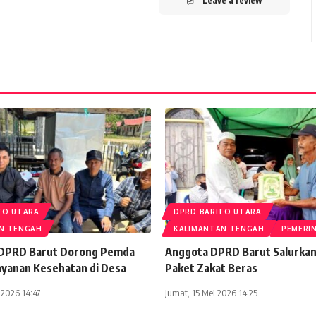
Leave a review
TO UTARA
DPRD BARITO UTARA
N TENGAH
KALIMANTAN TENGAH
PEMERI
 DPRD Barut Dorong Pemda
Anggota DPRD Barut Salurkan
ayanan Kesehatan di Desa
Paket Zakat Beras
 2026 14:47
Jumat, 15 Mei 2026 14:25