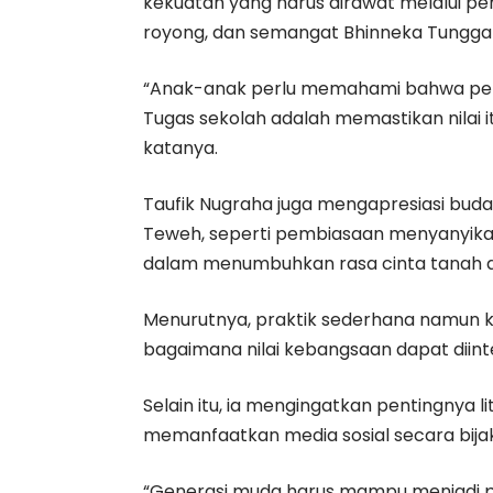
kekuatan yang harus dirawat melalui pe
royong, dan semangat Bhinneka Tunggal 
“Anak-anak perlu memahami bahwa per
Tugas sekolah adalah memastikan nilai 
katanya.
Taufik Nugraha juga mengapresiasi buda
Teweh, seperti pembiasaan menyanyikan l
dalam menumbuhkan rasa cinta tanah air
Menurutnya, praktik sederhana namun k
bagaimana nilai kebangsaan dapat diinte
Selain itu, ia mengingatkan pentingnya l
memanfaatkan media sosial secara bijak
“Generasi muda harus mampu menjadi p