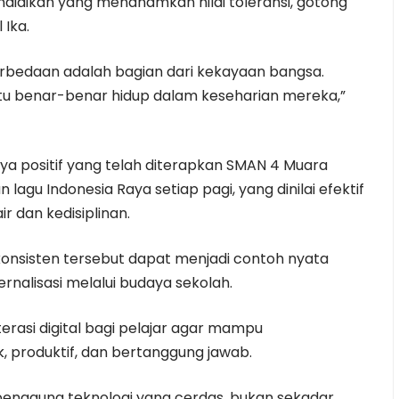
ndidikan yang menanamkan nilai toleransi, gotong
Ika.
bedaan adalah bagian dari kekayaan bangsa.
itu benar-benar hidup dalam keseharian mereka,”
ya positif yang telah diterapkan SMAN 4 Muara
agu Indonesia Raya setiap pagi, yang dinilai efektif
 dan kedisiplinan.
onsisten tersebut dapat menjadi contoh nyata
rnalisasi melalui budaya sekolah.
iterasi digital bagi pelajar agar mampu
, produktif, dan bertanggung jawab.
engguna teknologi yang cerdas, bukan sekadar