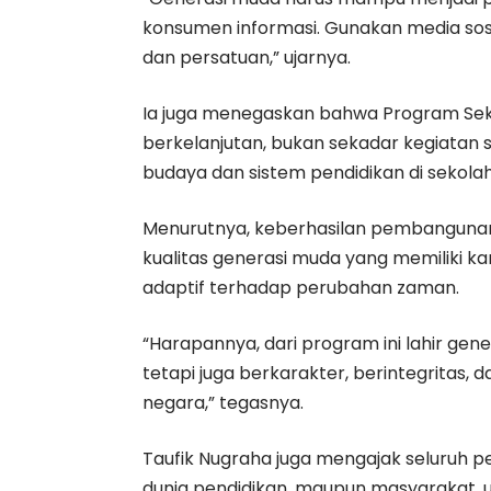
konsumen informasi. Gunakan media sosi
dan persatuan,” ujarnya.
Ia juga menegaskan bahwa Program Sek
berkelanjutan, bukan sekadar kegiatan 
budaya dan sistem pendidikan di sekolah
Menurutnya, keberhasilan pembangunan
kualitas generasi muda yang memiliki ka
adaptif terhadap perubahan zaman.
“Harapannya, dari program ini lahir gen
tetapi juga berkarakter, berintegritas,
negara,” tegasnya.
Taufik Nugraha juga mengajak seluruh 
dunia pendidikan, maupun masyarakat