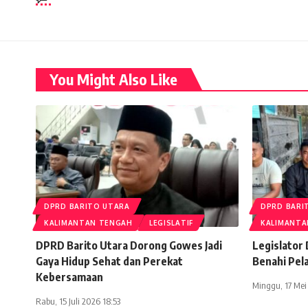
You Might Also Like
DPRD BARITO UTARA
DPRD BARI
KALIMANTAN TENGAH
LEGISLATIF
KALIMANTA
DPRD Barito Utara Dorong Gowes Jadi
Legislator
Gaya Hidup Sehat dan Perekat
Benahi Pel
Kebersamaan
Minggu, 17 Mei
Rabu, 15 Juli 2026 18:53