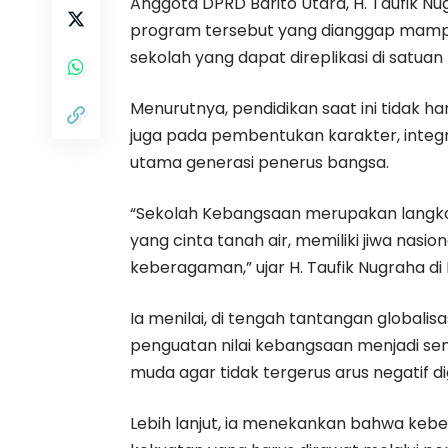
Anggota DPRD Barito Utara, H. Taufik N
program tersebut yang dianggap mampu
sekolah yang dapat direplikasi di satuan
Menurutnya, pendidikan saat ini tidak 
juga pada pembentukan karakter, integ
utama generasi penerus bangsa.
“Sekolah Kebangsaan merupakan langka
yang cinta tanah air, memiliki jiwa nas
keberagaman,” ujar H. Taufik Nugraha d
Ia menilai, di tengah tantangan globali
penguatan nilai kebangsaan menjadi sem
muda agar tidak tergerus arus negatif dig
Lebih lanjut, ia menekankan bahwa keb