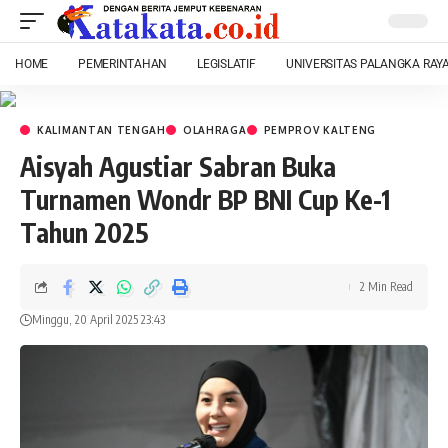
HOME
PEMERINTAHAN
LEGISLATIF
UNIVERSITAS PALANGKA RAY
KALIMANTAN TENGAH
OLAHRAGA
PEMPROV KALTENG
Aisyah Agustiar Sabran Buka
Turnamen Wondr BP BNI Cup Ke-1
Tahun 2025
2 Min Read
Minggu, 20 April 2025 23:43