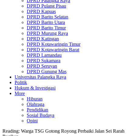
DPRD Palangka Raya
DPRD Pulang Pisau
DPRD Kapuas
DPRD Barito Selatan
DPRD Barito Utara
DPRD Barito Timur
DPRD Murung Raya
DPRD Katingan
DPRD Kotawaringin Timur
DPRD Kotawaringin Barat
DPRD Lamandau
DPRD Sukamara
DPRD Seruyan
DPRD Gunung Mas
Universitas Palangka Raya
Politik
Hukum & Investigasi
More
Hiburan
Olahraga
Pendidikan
Sosial Budaya
Opini
Reading:
Warga TSG Gotong Royong Perbaiki Jalan Sei Rarah