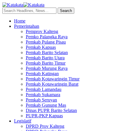
Home
Pemerintahan
Pemprov Kalteng
Pemko Palangka Raya
Pemkab Pulang Pisau
Pemkab Kapuas
Pemkab Barito Selatan
Pemkab Barito Utara
Pemkab Barito Timur
Pemkab Murung Raya
Pemkab Katingan
Pemkab Kotawaringin Timur
Pemkab Kotawaringin Barat
Pemkab Lamandau
Pemkab Sukamara
Pemkab Seruyan
Pemkab Gunung Mas
Dinas PUPR Barito Selatan
PUPR-PKP Kapuas
Legislatif
DPRD Prov Kalteng