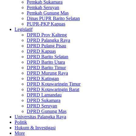
Pemkab Sukamara
Pemkab Seruyan
Pemkab Gunung Mas
Dinas PUPR Barito Selatan
PUPR-PKP Kapuas
Legislatif
DPRD Prov Kalteng
DPRD Palangka Raya
DPRD Pulang Pisau
DPRD Kapuas
DPRD Barito Selatan
DPRD Barito Utara
DPRD Barito Timur
DPRD Murung Raya
DPRD Katingan
DPRD Kotawaringin Timur
DPRD Kotawaringin Barat
DPRD Lamandau
DPRD Sukamara
DPRD Seruyan
DPRD Gunung Mas
Universitas Palangka Raya
Politik
Hukum & Investigasi
More