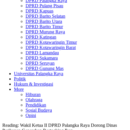
DPRD Palangka Raya
DPRD Pulang Pisau
DPRD Kapuas
DPRD Barito Selatan
DPRD Barito Utara
DPRD Barito Timur
DPRD Murung Raya
DPRD Katingan
DPRD Kotawaringin Timur
DPRD Kotawaringin Barat
DPRD Lamandau
DPRD Sukamara
DPRD Seruyan
DPRD Gunung Mas
Universitas Palangka Raya
Politik
Hukum & Investigasi
More
Hiburan
Olahraga
Pendidikan
Sosial Budaya
Opini
Reading:
Wakil Ketua II DPRD Palangka Raya Dorong Dinas