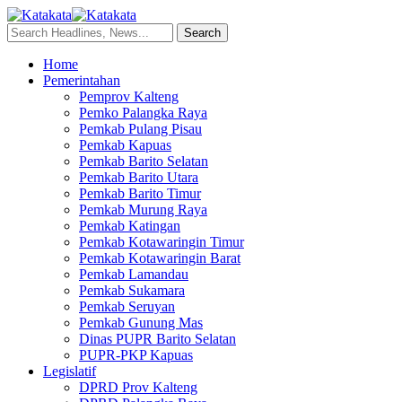
Home
Pemerintahan
Pemprov Kalteng
Pemko Palangka Raya
Pemkab Pulang Pisau
Pemkab Kapuas
Pemkab Barito Selatan
Pemkab Barito Utara
Pemkab Barito Timur
Pemkab Murung Raya
Pemkab Katingan
Pemkab Kotawaringin Timur
Pemkab Kotawaringin Barat
Pemkab Lamandau
Pemkab Sukamara
Pemkab Seruyan
Pemkab Gunung Mas
Dinas PUPR Barito Selatan
PUPR-PKP Kapuas
Legislatif
DPRD Prov Kalteng