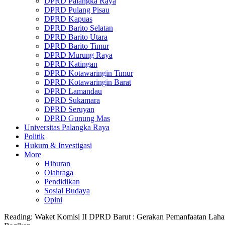
DPRD Palangka Raya
DPRD Pulang Pisau
DPRD Kapuas
DPRD Barito Selatan
DPRD Barito Utara
DPRD Barito Timur
DPRD Murung Raya
DPRD Katingan
DPRD Kotawaringin Timur
DPRD Kotawaringin Barat
DPRD Lamandau
DPRD Sukamara
DPRD Seruyan
DPRD Gunung Mas
Universitas Palangka Raya
Politik
Hukum & Investigasi
More
Hiburan
Olahraga
Pendidikan
Sosial Budaya
Opini
Reading:
Waket Komisi II DPRD Barut : Gerakan Pemanfaatan Lah