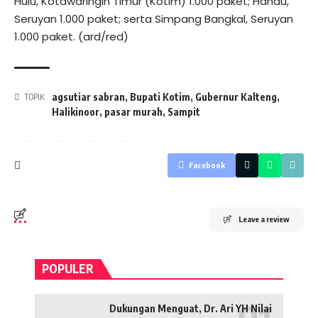
Hulu, Kotawaringin Timur (Kotim) 1.000 paket; Hanau,
Seruyan 1.000 paket; serta Simpang Bangkal, Seruyan
1.000 paket. (ard/red)
agsutiar sabran
,
Bupati Kotim
,
Gubernur Kalteng
,
TOPIK
Halikinoor
,
pasar murah
,
Sampit
Facebook
Leave a review
POPULER
Dukungan Menguat, Dr. Ari YH Nilai