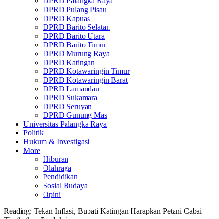
DPRD Palangka Raya
DPRD Pulang Pisau
DPRD Kapuas
DPRD Barito Selatan
DPRD Barito Utara
DPRD Barito Timur
DPRD Murung Raya
DPRD Katingan
DPRD Kotawaringin Timur
DPRD Kotawaringin Barat
DPRD Lamandau
DPRD Sukamara
DPRD Seruyan
DPRD Gunung Mas
Universitas Palangka Raya
Politik
Hukum & Investigasi
More
Hiburan
Olahraga
Pendidikan
Sosial Budaya
Opini
Reading:
Tekan Inflasi, Bupati Katingan Harapkan Petani Cabai