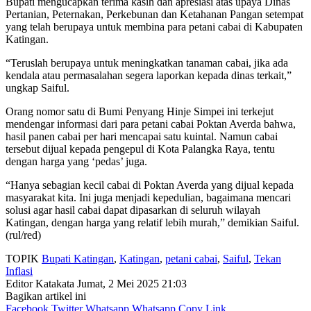
Bupati mengucapkan terima kasih dan apresiasi atas upaya Dinas
Pertanian, Peternakan, Perkebunan dan Ketahanan Pangan setempat
yang telah berupaya untuk membina para petani cabai di Kabupaten
Katingan.
“Teruslah berupaya untuk meningkatkan tanaman cabai, jika ada
kendala atau permasalahan segera laporkan kepada dinas terkait,”
ungkap Saiful.
Orang nomor satu di Bumi Penyang Hinje Simpei ini terkejut
mendengar informasi dari para petani cabai Poktan Averda bahwa,
hasil panen cabai per hari mencapai satu kuintal. Namun cabai
tersebut dijual kepada pengepul di Kota Palangka Raya, tentu
dengan harga yang ‘pedas’ juga.
“Hanya sebagian kecil cabai di Poktan Averda yang dijual kepada
masyarakat kita. Ini juga menjadi kepedulian, bagaimana mencari
solusi agar hasil cabai dapat dipasarkan di seluruh wilayah
Katingan, dengan harga yang relatif lebih murah,” demikian Saiful.
(rul/red)
TOPIK
Bupati Katingan
,
Katingan
,
petani cabai
,
Saiful
,
Tekan
Inflasi
Editor Katakata
Jumat, 2 Mei 2025 21:03
Bagikan artikel ini
Facebook
Twitter
Whatsapp
Whatsapp
Copy Link