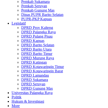
Pemkab Sukamara
Pemkab Seruyan
Pemkab Gunung Mas
Dinas PUPR Barito Selatan
PUPR-PKP Kapuas
Legislatif
DPRD Prov Kalteng
DPRD Palangka Raya
DPRD Pulang Pisau
DPRD Kapuas
DPRD Barito Selatan
DPRD Barito Utara
DPRD Barito Timur
DPRD Murung Raya
DPRD Katingan
DPRD Kotawaringin Timur
DPRD Kotawaringin Barat
DPRD Lamandau
DPRD Sukamara
DPRD Seruyan
DPRD Gunung Mas
Universitas Palangka Raya
Politik
Hukum & Investigasi
More