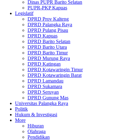
Dinas PUPR Barito Selatan
PUPR-PKP Kapuas
Legislatif
DPRD Prov Kalteng
DPRD Palangka Raya
DPRD Pulang Pisau
DPRD Kapuas
DPRD Barito Selatan
DPRD Barito Utara
DPRD Barito Timur
DPRD Murung Raya
DPRD Katingan
DPRD Kotawaringin Timur
DPRD Kotawaringin Barat
DPRD Lamandau
DPRD Sukamara
DPRD Seruyan
DPRD Gunung Mas
Universitas Palangka Raya
Politik
Hukum & Investigasi
More
Hiburan
Olahraga
Pendidikan