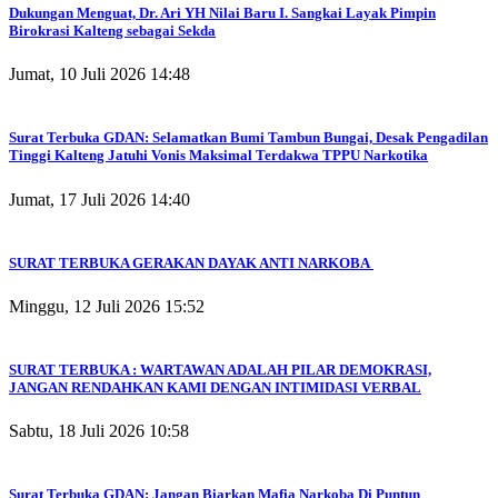
Dukungan Menguat, Dr. Ari YH Nilai Baru I. Sangkai Layak Pimpin
Birokrasi Kalteng sebagai Sekda
Jumat, 10 Juli 2026 14:48
Surat Terbuka GDAN: Selamatkan Bumi Tambun Bungai, Desak Pengadilan
Tinggi Kalteng Jatuhi Vonis Maksimal Terdakwa TPPU Narkotika
Jumat, 17 Juli 2026 14:40
SURAT TERBUKA GERAKAN DAYAK ANTI NARKOBA
Minggu, 12 Juli 2026 15:52
SURAT TERBUKA : WARTAWAN ADALAH PILAR DEMOKRASI,
JANGAN RENDAHKAN KAMI DENGAN INTIMIDASI VERBAL
Sabtu, 18 Juli 2026 10:58
Surat Terbuka GDAN: Jangan Biarkan Mafia Narkoba Di Puntun