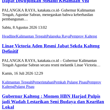
Dapat Diwujudkan Melalui Kesamaan Visi
PALANGKA RAYA, katakata.co.id- Gubernur Kalimantan
Tengah, Agustiar Sabran, menegaskan bahwa keberhasilan
pembangunan
…
Sabtu, 8 Agustus 2026 13:02
Headline
Kalimantan Tengah
Palangka Raya
Pemprov Kalteng
Linae Victoria Aden Resmi Jabat Sekda Kalteng
Definitif
PALANGKA RAYA, katakata.co.id – Gubernur Kalimantan
Tengah Agustiar Sabran secara resmi melantik Linae Victoria
…
Kamis, 16 Juli 2026 12:29
Kalimantan Tengah
Pemerintahan
Pemkab Pulang Pisau
Pemprov
Kalteng
Pulang Pisau
Gubernur Kalteng : Momen HBN Harjad Pulpis
jadi Wadah Lestarikan Seni Budaya dan Kearifan
Lokal