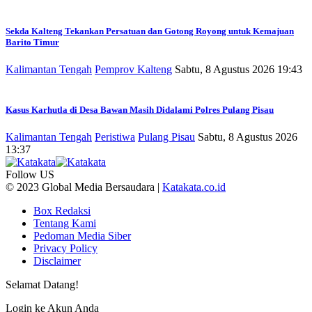
Sekda Kalteng Tekankan Persatuan dan Gotong Royong untuk Kemajuan
Barito Timur
Kalimantan Tengah
Pemprov Kalteng
Sabtu, 8 Agustus 2026 19:43
Kasus Karhutla di Desa Bawan Masih Didalami Polres Pulang Pisau
Kalimantan Tengah
Peristiwa
Pulang Pisau
Sabtu, 8 Agustus 2026
13:37
Follow US
© 2023 Global Media Bersaudara |
Katakata.co.id
Box Redaksi
Tentang Kami
Pedoman Media Siber
Privacy Policy
Disclaimer
Selamat Datang!
Login ke Akun Anda