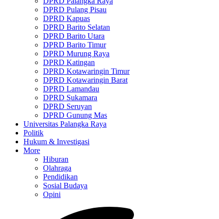
DPRD Palangka Raya
DPRD Pulang Pisau
DPRD Kapuas
DPRD Barito Selatan
DPRD Barito Utara
DPRD Barito Timur
DPRD Murung Raya
DPRD Katingan
DPRD Kotawaringin Timur
DPRD Kotawaringin Barat
DPRD Lamandau
DPRD Sukamara
DPRD Seruyan
DPRD Gunung Mas
Universitas Palangka Raya
Politik
Hukum & Investigasi
More
Hiburan
Olahraga
Pendidikan
Sosial Budaya
Opini