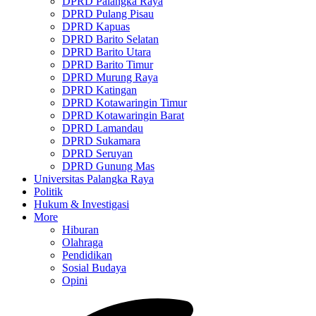
DPRD Palangka Raya
DPRD Pulang Pisau
DPRD Kapuas
DPRD Barito Selatan
DPRD Barito Utara
DPRD Barito Timur
DPRD Murung Raya
DPRD Katingan
DPRD Kotawaringin Timur
DPRD Kotawaringin Barat
DPRD Lamandau
DPRD Sukamara
DPRD Seruyan
DPRD Gunung Mas
Universitas Palangka Raya
Politik
Hukum & Investigasi
More
Hiburan
Olahraga
Pendidikan
Sosial Budaya
Opini