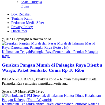
Sosial Budaya
Opini
Box Redaksi
Tentang Kami
Pedoman Media Siber
Privacy Policy
Disclaimer
@2023 Copyright Katakata.co.id
Kalimantan Tengah
Palangka Raya
Pemerintahan
Pemko Palangka
Raya
Gerakan Pangan Murah di Palangka Raya Diserbu
Warga, Paket Sembako Cuma Rp 10 Ribu
PALANGKA RAYA, katakata.co.id – Ribuan masyarakat Kota
Palangka Raya antusias mengikuti kegiatan
…
Selasa, 10 Maret 2026 19:26
Kalimantan Tengah
Palangka Raya
Pemerintahan
Pemprov Kalteng