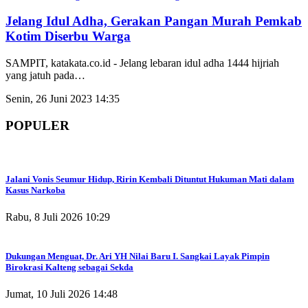
Jelang Idul Adha, Gerakan Pangan Murah Pemkab
Kotim Diserbu Warga
SAMPIT, katakata.co.id - Jelang lebaran idul adha 1444 hijriah
yang jatuh pada
…
Senin, 26 Juni 2023 14:35
POPULER
Jalani Vonis Seumur Hidup, Ririn Kembali Dituntut Hukuman Mati dalam
Kasus Narkoba
Rabu, 8 Juli 2026 10:29
Dukungan Menguat, Dr. Ari YH Nilai Baru I. Sangkai Layak Pimpin
Birokrasi Kalteng sebagai Sekda
Jumat, 10 Juli 2026 14:48