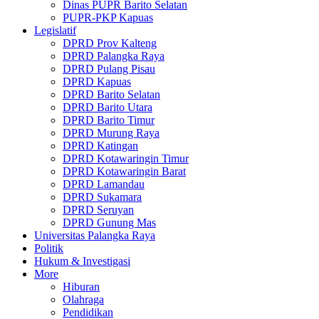
Dinas PUPR Barito Selatan
PUPR-PKP Kapuas
Legislatif
DPRD Prov Kalteng
DPRD Palangka Raya
DPRD Pulang Pisau
DPRD Kapuas
DPRD Barito Selatan
DPRD Barito Utara
DPRD Barito Timur
DPRD Murung Raya
DPRD Katingan
DPRD Kotawaringin Timur
DPRD Kotawaringin Barat
DPRD Lamandau
DPRD Sukamara
DPRD Seruyan
DPRD Gunung Mas
Universitas Palangka Raya
Politik
Hukum & Investigasi
More
Hiburan
Olahraga
Pendidikan