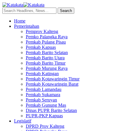
Home
Pemerintahan
Pemprov Kalteng
Pemko Palangka Raya
Pemkab Pulang Pisau
Pemkab Kapuas
Pemkab Barito Selatan
Pemkab Barito Utara
Pemkab Barito Timur
Pemkab Murung Raya
Pemkab Katingan
Pemkab Kotawaringin Timur
Pemkab Kotawaringin Barat
Pemkab Lamandau
Pemkab Sukamara
Pemkab Seruyan
Pemkab Gunung Mas
Dinas PUPR Barito Selatan
PUPR-PKP Kapuas
Legislatif
DPRD Prov Kalteng