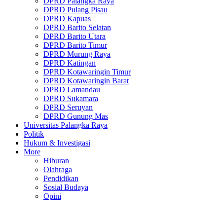
DPRD Palangka Raya
DPRD Pulang Pisau
DPRD Kapuas
DPRD Barito Selatan
DPRD Barito Utara
DPRD Barito Timur
DPRD Murung Raya
DPRD Katingan
DPRD Kotawaringin Timur
DPRD Kotawaringin Barat
DPRD Lamandau
DPRD Sukamara
DPRD Seruyan
DPRD Gunung Mas
Universitas Palangka Raya
Politik
Hukum & Investigasi
More
Hiburan
Olahraga
Pendidikan
Sosial Budaya
Opini