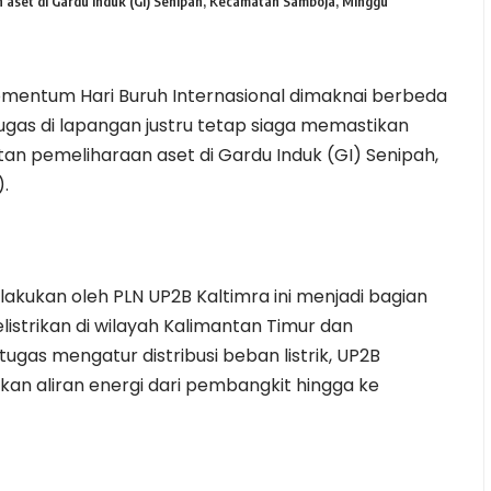
n aset di Gardu Induk (GI) Senipah, Kecamatan Samboja, Minggu
mentum Hari Buruh Internasional dimaknai berbeda
petugas di lapangan justru tetap siaga memastikan
iatan pemeliharaan aset di Gardu Induk (GI) Senipah,
.
ilakukan oleh PLN UP2B Kaltimra ini menjadi bagian
istrikan di wilayah Kalimantan Timur dan
ugas mengatur distribusi beban listrik, UP2B
kan aliran energi dari pembangkit hingga ke