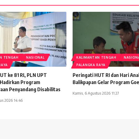
N TENGAH
NASIONAL
KALIMANTAN TENGAH
NASION
RAYA
PALANGKA RAYA
HUT ke 81 RI, PLN UPT
Peringati HUT RI dan Hari An
 Hadirkan Program
Balikpapan Gelar Program Goe
an Penyandang Disabilitas
Kamis, 6 Agustus 2026 11:27
us 2026 14:46