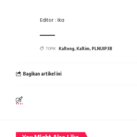
Editor : Ika
TOPIK
Kalteng
,
Kaltim
,
PLNUIP3B
Bagikan artikel ini
You Might Also Like