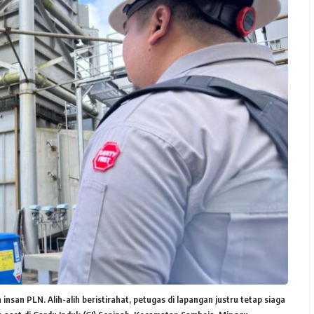
san PLN. Alih-alih beristirahat, petugas di lapangan justru tetap siaga