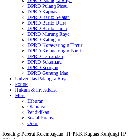
DPRD Palangka Raya
DPRD Pulang Pisau
DPRD Kapuas
DPRD Barito Selatan
DPRD Barito Utara
DPRD Barito Timur
DPRD Murung Raya
DPRD Katingan
DPRD Kotawaringin Timur
DPRD Kotawaringin Barat
DPRD Lamandau
DPRD Sukamara
DPRD Seruyan
DPRD Gunung Mas
Universitas Palangka Raya
Politik
Hukum & Investigasi
More
Hiburan
Olahraga
Pendidikan
Sosial Budaya
Opini
Reading:
Pererat Kelembagaan, TP PKK Kapuas Kunjungi TP