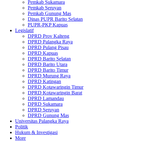
Pemkab Sukamara
Pemkab Seruyan
Pemkab Gunung Mas
Dinas PUPR Barito Selatan
PUPR-PKP Kapuas
Legislatif
DPRD Prov Kalteng
DPRD Palangka Raya
DPRD Pulang Pisau
DPRD Kapuas
DPRD Barito Selatan
DPRD Barito Utara
DPRD Barito Timur
DPRD Murung Raya
DPRD Katingan
DPRD Kotawaringin Timur
DPRD Kotawaringin Barat
DPRD Lamandau
DPRD Sukamara
DPRD Seruyan
DPRD Gunung Mas
Universitas Palangka Raya
Politik
Hukum & Investigasi
More