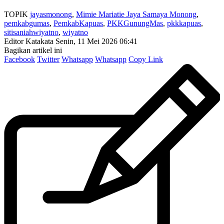
TOPIK
jayasmonong
,
Mimie Mariatie Jaya Samaya Monong
,
pemkabgumas
,
PemkabKapuas
,
PKKGunungMas
,
pkkkapuas
,
sitisaniahwiyatno
,
wiyatno
Editor Katakata
Senin, 11 Mei 2026 06:41
Bagikan artikel ini
Facebook
Twitter
Whatsapp
Whatsapp
Copy Link