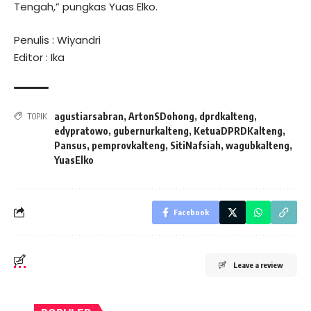
Tengah,” pungkas Yuas Elko.
Penulis : Wiyandri
Editor : Ika
agustiarsabran
,
ArtonSDohong
,
dprdkalteng
,
TOPIK
edypratowo
,
gubernurkalteng
,
KetuaDPRDKalteng
,
Pansus
,
pemprovkalteng
,
SitiNafsiah
,
wagubkalteng
,
YuasElko
Facebook
Leave a review