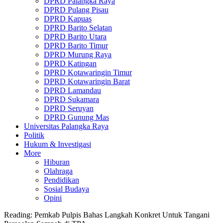
DPRD Palangka Raya
DPRD Pulang Pisau
DPRD Kapuas
DPRD Barito Selatan
DPRD Barito Utara
DPRD Barito Timur
DPRD Murung Raya
DPRD Katingan
DPRD Kotawaringin Timur
DPRD Kotawaringin Barat
DPRD Lamandau
DPRD Sukamara
DPRD Seruyan
DPRD Gunung Mas
Universitas Palangka Raya
Politik
Hukum & Investigasi
More
Hiburan
Olahraga
Pendidikan
Sosial Budaya
Opini
Reading:
Pemkab Pulpis Bahas Langkah Konkret Untuk Tangani