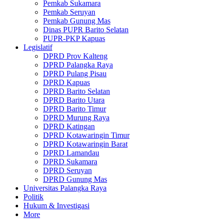
Pemkab Sukamara
Pemkab Seruyan
Pemkab Gunung Mas
Dinas PUPR Barito Selatan
PUPR-PKP Kapuas
Legislatif
DPRD Prov Kalteng
DPRD Palangka Raya
DPRD Pulang Pisau
DPRD Kapuas
DPRD Barito Selatan
DPRD Barito Utara
DPRD Barito Timur
DPRD Murung Raya
DPRD Katingan
DPRD Kotawaringin Timur
DPRD Kotawaringin Barat
DPRD Lamandau
DPRD Sukamara
DPRD Seruyan
DPRD Gunung Mas
Universitas Palangka Raya
Politik
Hukum & Investigasi
More