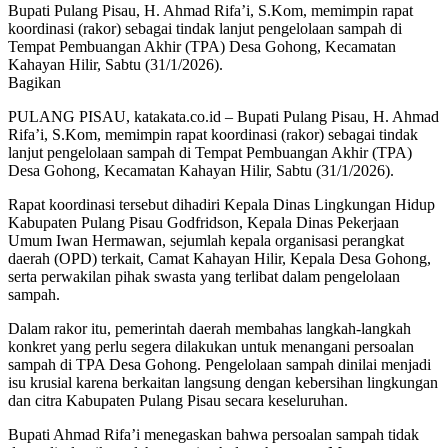
Bupati Pulang Pisau, H. Ahmad Rifa’i, S.Kom, memimpin rapat
koordinasi (rakor) sebagai tindak lanjut pengelolaan sampah di
Tempat Pembuangan Akhir (TPA) Desa Gohong, Kecamatan
Kahayan Hilir, Sabtu (31/1/2026).
Bagikan
PULANG PISAU, katakata.co.id – Bupati Pulang Pisau, H. Ahmad
Rifa’i, S.Kom, memimpin rapat koordinasi (rakor) sebagai tindak
lanjut pengelolaan sampah di Tempat Pembuangan Akhir (TPA)
Desa Gohong, Kecamatan Kahayan Hilir, Sabtu (31/1/2026).
Rapat koordinasi tersebut dihadiri Kepala Dinas Lingkungan Hidup
Kabupaten Pulang Pisau Godfridson, Kepala Dinas Pekerjaan
Umum Iwan Hermawan, sejumlah kepala organisasi perangkat
daerah (OPD) terkait, Camat Kahayan Hilir, Kepala Desa Gohong,
serta perwakilan pihak swasta yang terlibat dalam pengelolaan
sampah.
Dalam rakor itu, pemerintah daerah membahas langkah-langkah
konkret yang perlu segera dilakukan untuk menangani persoalan
sampah di TPA Desa Gohong. Pengelolaan sampah dinilai menjadi
isu krusial karena berkaitan langsung dengan kebersihan lingkungan
dan citra Kabupaten Pulang Pisau secara keseluruhan.
Bupati Ahmad Rifa’i menegaskan bahwa persoalan sampah tidak