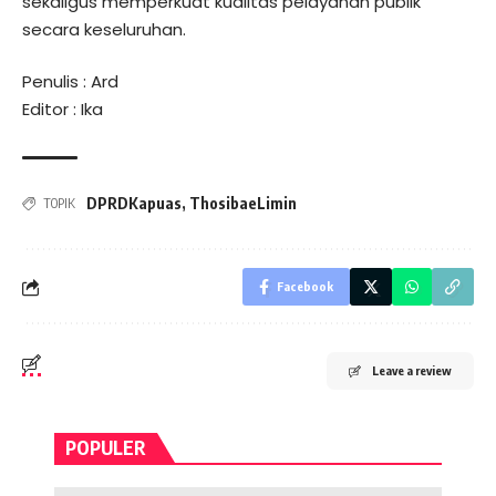
sekaligus memperkuat kualitas pelayanan publik
secara keseluruhan.
Penulis : Ard
Editor : Ika
DPRDKapuas
,
ThosibaeLimin
TOPIK
Facebook
Leave a review
POPULER