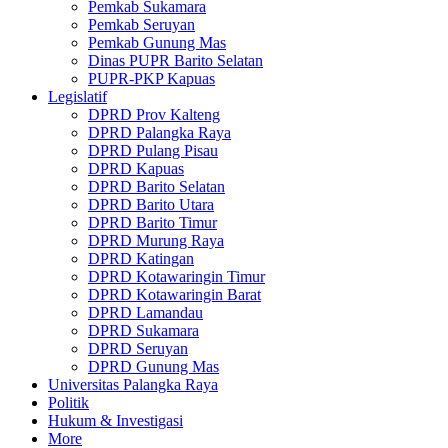
Pemkab Sukamara
Pemkab Seruyan
Pemkab Gunung Mas
Dinas PUPR Barito Selatan
PUPR-PKP Kapuas
Legislatif
DPRD Prov Kalteng
DPRD Palangka Raya
DPRD Pulang Pisau
DPRD Kapuas
DPRD Barito Selatan
DPRD Barito Utara
DPRD Barito Timur
DPRD Murung Raya
DPRD Katingan
DPRD Kotawaringin Timur
DPRD Kotawaringin Barat
DPRD Lamandau
DPRD Sukamara
DPRD Seruyan
DPRD Gunung Mas
Universitas Palangka Raya
Politik
Hukum & Investigasi
More