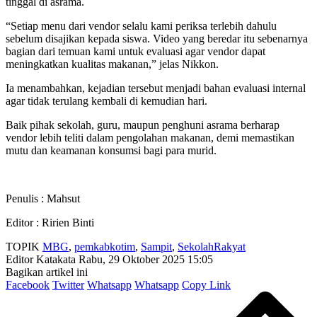
tinggal di asrama.
“Setiap menu dari vendor selalu kami periksa terlebih dahulu
sebelum disajikan kepada siswa. Video yang beredar itu sebenarnya
bagian dari temuan kami untuk evaluasi agar vendor dapat
meningkatkan kualitas makanan,” jelas Nikkon.
Ia menambahkan, kejadian tersebut menjadi bahan evaluasi internal
agar tidak terulang kembali di kemudian hari.
Baik pihak sekolah, guru, maupun penghuni asrama berharap
vendor lebih teliti dalam pengolahan makanan, demi memastikan
mutu dan keamanan konsumsi bagi para murid.
Penulis : Mahsut
Editor : Ririen Binti
TOPIK
MBG
,
pemkabkotim
,
Sampit
,
SekolahRakyat
Editor Katakata
Rabu, 29 Oktober 2025 15:05
Bagikan artikel ini
Facebook
Twitter
Whatsapp
Whatsapp
Copy Link