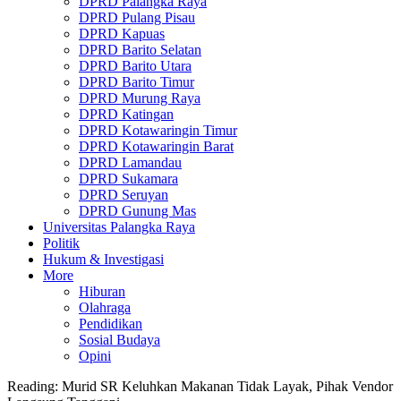
DPRD Palangka Raya
DPRD Pulang Pisau
DPRD Kapuas
DPRD Barito Selatan
DPRD Barito Utara
DPRD Barito Timur
DPRD Murung Raya
DPRD Katingan
DPRD Kotawaringin Timur
DPRD Kotawaringin Barat
DPRD Lamandau
DPRD Sukamara
DPRD Seruyan
DPRD Gunung Mas
Universitas Palangka Raya
Politik
Hukum & Investigasi
More
Hiburan
Olahraga
Pendidikan
Sosial Budaya
Opini
Reading:
Murid SR Keluhkan Makanan Tidak Layak, Pihak Vendor