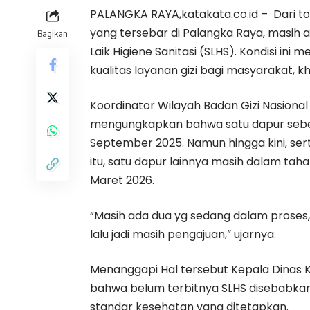
PALANGKA RAYA,katakata.co.id – Dari t
yang tersebar di Palangka Raya, masih 
Bagikan
Laik Higiene Sanitasi (SLHS). Kondisi in
kualitas layanan gizi bagi masyarakat, k
Koordinator Wilayah Badan Gizi Nasional 
mengungkapkan bahwa satu dapur sebena
September 2025. Namun hingga kini, sert
itu, satu dapur lainnya masih dalam ta
Maret 2026.
“Masih ada dua yg sedang dalam proses,
lalu jadi masih pengajuan,” ujarnya.
Menanggapi Hal tersebut Kepala Dinas 
bahwa belum terbitnya SLHS disebabkan
standar kesehatan yang ditetapkan.