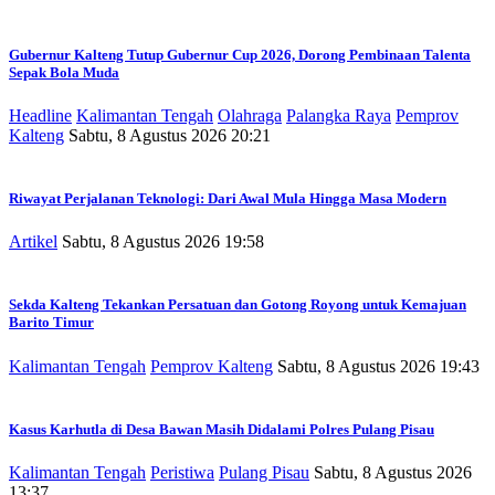
Gubernur Kalteng Tutup Gubernur Cup 2026, Dorong Pembinaan Talenta
Sepak Bola Muda
Headline
Kalimantan Tengah
Olahraga
Palangka Raya
Pemprov
Kalteng
Sabtu, 8 Agustus 2026 20:21
Riwayat Perjalanan Teknologi: Dari Awal Mula Hingga Masa Modern
Artikel
Sabtu, 8 Agustus 2026 19:58
Sekda Kalteng Tekankan Persatuan dan Gotong Royong untuk Kemajuan
Barito Timur
Kalimantan Tengah
Pemprov Kalteng
Sabtu, 8 Agustus 2026 19:43
Kasus Karhutla di Desa Bawan Masih Didalami Polres Pulang Pisau
Kalimantan Tengah
Peristiwa
Pulang Pisau
Sabtu, 8 Agustus 2026
13:37