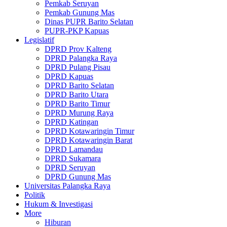
Pemkab Seruyan
Pemkab Gunung Mas
Dinas PUPR Barito Selatan
PUPR-PKP Kapuas
Legislatif
DPRD Prov Kalteng
DPRD Palangka Raya
DPRD Pulang Pisau
DPRD Kapuas
DPRD Barito Selatan
DPRD Barito Utara
DPRD Barito Timur
DPRD Murung Raya
DPRD Katingan
DPRD Kotawaringin Timur
DPRD Kotawaringin Barat
DPRD Lamandau
DPRD Sukamara
DPRD Seruyan
DPRD Gunung Mas
Universitas Palangka Raya
Politik
Hukum & Investigasi
More
Hiburan