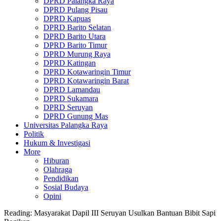
DPRD Palangka Raya
DPRD Pulang Pisau
DPRD Kapuas
DPRD Barito Selatan
DPRD Barito Utara
DPRD Barito Timur
DPRD Murung Raya
DPRD Katingan
DPRD Kotawaringin Timur
DPRD Kotawaringin Barat
DPRD Lamandau
DPRD Sukamara
DPRD Seruyan
DPRD Gunung Mas
Universitas Palangka Raya
Politik
Hukum & Investigasi
More
Hiburan
Olahraga
Pendidikan
Sosial Budaya
Opini
Reading:
Masyarakat Dapil III Seruyan Usulkan Bantuan Bibit Sapi