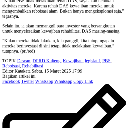
“Kalau PBS tidak melakukan rehab DAS, saya akan hentikan
aktivitas mereka. Karena rehab DAS kewajiban mereka untuk
mengembalikan reboisasi alam. Bukan hanya mengeksplorasi saja,”
tegasnya.
Selain itu, ia akan memanggil para investor yang bersangkutan
untuk menyelesaikan kewajiban rehabilitasi DAS masing-masing.
“Kalau mereka tidak lakukan, kita panggil, kita tutup, ngapain
mereka berinvestasi di sini tetapi tidak melakukan kewajiban,”
tutupnya. (pri/red)
TOPIK
Dewan
,
DPRD Kalteng
,
Kewajiban
,
legislatif
,
PBS
,
Reboisasi
,
Rehabilitasi
Editor Katakata
Sabtu, 15 Maret 2025 17:09
Bagikan artikel ini
Facebook
Twitter
Whatsapp
Whatsapp
Copy Link