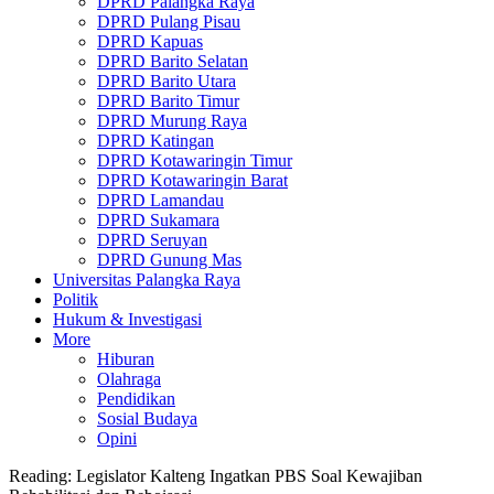
DPRD Palangka Raya
DPRD Pulang Pisau
DPRD Kapuas
DPRD Barito Selatan
DPRD Barito Utara
DPRD Barito Timur
DPRD Murung Raya
DPRD Katingan
DPRD Kotawaringin Timur
DPRD Kotawaringin Barat
DPRD Lamandau
DPRD Sukamara
DPRD Seruyan
DPRD Gunung Mas
Universitas Palangka Raya
Politik
Hukum & Investigasi
More
Hiburan
Olahraga
Pendidikan
Sosial Budaya
Opini
Reading:
Legislator Kalteng Ingatkan PBS Soal Kewajiban