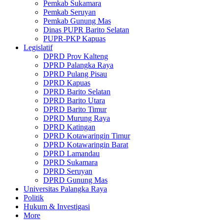
Pemkab Sukamara
Pemkab Seruyan
Pemkab Gunung Mas
Dinas PUPR Barito Selatan
PUPR-PKP Kapuas
Legislatif
DPRD Prov Kalteng
DPRD Palangka Raya
DPRD Pulang Pisau
DPRD Kapuas
DPRD Barito Selatan
DPRD Barito Utara
DPRD Barito Timur
DPRD Murung Raya
DPRD Katingan
DPRD Kotawaringin Timur
DPRD Kotawaringin Barat
DPRD Lamandau
DPRD Sukamara
DPRD Seruyan
DPRD Gunung Mas
Universitas Palangka Raya
Politik
Hukum & Investigasi
More