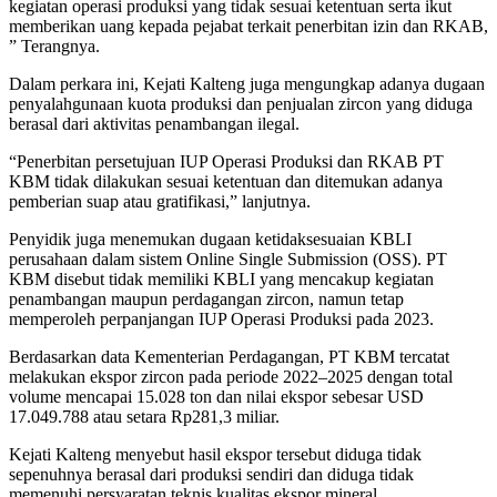
kegiatan operasi produksi yang tidak sesuai ketentuan serta ikut
memberikan uang kepada pejabat terkait penerbitan izin dan RKAB,
” Terangnya.
Dalam perkara ini, Kejati Kalteng juga mengungkap adanya dugaan
penyalahgunaan kuota produksi dan penjualan zircon yang diduga
berasal dari aktivitas penambangan ilegal.
“Penerbitan persetujuan IUP Operasi Produksi dan RKAB PT
KBM tidak dilakukan sesuai ketentuan dan ditemukan adanya
pemberian suap atau gratifikasi,” lanjutnya.
Penyidik juga menemukan dugaan ketidaksesuaian KBLI
perusahaan dalam sistem Online Single Submission (OSS). PT
KBM disebut tidak memiliki KBLI yang mencakup kegiatan
penambangan maupun perdagangan zircon, namun tetap
memperoleh perpanjangan IUP Operasi Produksi pada 2023.
Berdasarkan data Kementerian Perdagangan, PT KBM tercatat
melakukan ekspor zircon pada periode 2022–2025 dengan total
volume mencapai 15.028 ton dan nilai ekspor sebesar USD
17.049.788 atau setara Rp281,3 miliar.
Kejati Kalteng menyebut hasil ekspor tersebut diduga tidak
sepenuhnya berasal dari produksi sendiri dan diduga tidak
memenuhi persyaratan teknis kualitas ekspor mineral.