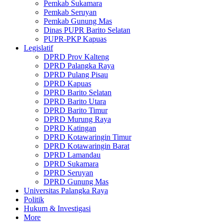
Pemkab Sukamara
Pemkab Seruyan
Pemkab Gunung Mas
Dinas PUPR Barito Selatan
PUPR-PKP Kapuas
Legislatif
DPRD Prov Kalteng
DPRD Palangka Raya
DPRD Pulang Pisau
DPRD Kapuas
DPRD Barito Selatan
DPRD Barito Utara
DPRD Barito Timur
DPRD Murung Raya
DPRD Katingan
DPRD Kotawaringin Timur
DPRD Kotawaringin Barat
DPRD Lamandau
DPRD Sukamara
DPRD Seruyan
DPRD Gunung Mas
Universitas Palangka Raya
Politik
Hukum & Investigasi
More