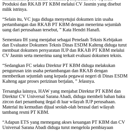
Produksi dan RKAB PT KBM melalui CV Jasmin yang disebut
milik istrinya.
“Selain itu, VC juga diduga menyetujui dokumen izin usaha
pertambangan dan RKAB PT KBM dengan menerima sejumlah
uang dari perusahaan tersebut, ” Kata Hendri Hanafi.
Sementara IH yang menjabat sebagai Penelaah Teknis Kebijakan
dan Evaluator Dokumen Teknis Dinas ESDM Kalteng diduga turut
membuat dokumen persyaratan IUP dan RKAB PT KBM melalui
CV Jasmin serta menerima uang terkait evaluasi dokumen teknis.
“Sedangkan FC selaku Direktur PT KBM diduga melakukan
pengurusan izin usaha pertambangan dan RKAB dengan
memberikan sejumlah uang kepada pegawai negeri di Dinas ESDM
Kalteng agar proses perizinan berjalan, ” Jelasnya.
Tersangka lainnya, HAW yang menjabat Direktur PT KBM dan
Direktur CV Universal Sarana Abadi, diduga membeli bahan baku
zircon dari penambang ilegal di luar wilayah IUP perusahaan.
Material itu kemudian dijual seolah-olah berasal dari wilayah
tambang resmi PT KBM.
“Adapun ETS yang memegang akses keuangan PT KBM dan CV
Universal Sarana Abadi diduga turut mengelola pembiayaan