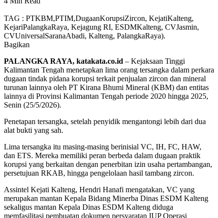
4 Min Read
TAG : PTKBM,PTIM,DugaanKorupsiZircon, KejatiKalteng,
KejariPalangkaRaya, Kejagung RI, ESDMKalteng, CVJasmin,
CVUniversalSaranaAbadi, Kalteng, PalangkaRaya).
Bagikan
PALANGKA RAYA, katakata.co.id
– Kejaksaan Tinggi
Kalimantan Tengah menetapkan lima orang tersangka dalam perkara
dugaan tindak pidana korupsi terkait penjualan zircon dan mineral
turunan lainnya oleh PT Kirana Bhumi Mineral (KBM) dan entitas
lainnya di Provinsi Kalimantan Tengah periode 2020 hingga 2025,
Senin (25/5/2026).
Penetapan tersangka, setelah penyidik mengantongi lebih dari dua
alat bukti yang sah.
Lima tersangka itu masing-masing berinisial VC, IH, FC, HAW,
dan ETS. Mereka memiliki peran berbeda dalam dugaan praktik
korupsi yang berkaitan dengan penerbitan izin usaha pertambangan,
persetujuan RKAB, hingga pengelolaan hasil tambang zircon.
Assintel Kejati Kalteng, Hendri Hanafi mengatakan, VC yang
merupakan mantan Kepala Bidang Minerba Dinas ESDM Kalteng
sekaligus mantan Kepala Dinas ESDM Kalteng diduga
memfasilitasi pembuatan dokumen persyaratan IUP Operasi