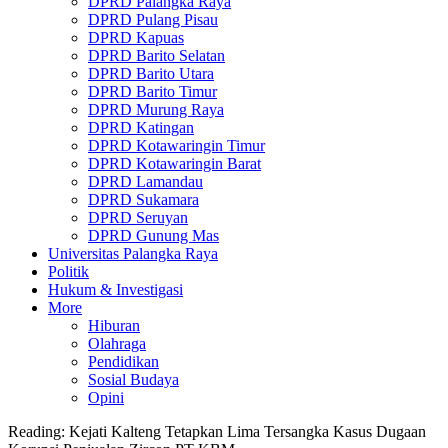
DPRD Palangka Raya
DPRD Pulang Pisau
DPRD Kapuas
DPRD Barito Selatan
DPRD Barito Utara
DPRD Barito Timur
DPRD Murung Raya
DPRD Katingan
DPRD Kotawaringin Timur
DPRD Kotawaringin Barat
DPRD Lamandau
DPRD Sukamara
DPRD Seruyan
DPRD Gunung Mas
Universitas Palangka Raya
Politik
Hukum & Investigasi
More
Hiburan
Olahraga
Pendidikan
Sosial Budaya
Opini
Reading:
Kejati Kalteng Tetapkan Lima Tersangka Kasus Dugaan