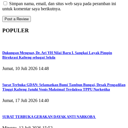
Simpan nama, email, dan situs web saya pada peramban ini
untuk komentar saya berikutnya.
POPULER
Dukungan Menguat, Dr. Ari YH Nilai Baru I. Sangkai Layak Pimpin
Birokrasi Kalteng sebagai Sekda
Jumat, 10 Juli 2026 14:48
Surat Terbuka GDAN: Selamatkan Bumi Tambun Bungai, Desak Pengadilan
Tinggi Kalteng Jatuhi Vonis Maksimal Terdakwa TPPU Narkotika
Jumat, 17 Juli 2026 14:40
SURAT TERBUKA GERAKAN DAYAK ANTI NARKOBA
Minggu, 12 Juli 2026 15:52