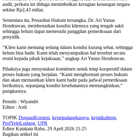
audit, perkara ini diduga menimbulkan kerugian keuangan negara
sekitar Rp2,43 miliar.
Sementara itu, Penasihat Hukum tersangka, Dr. Ari Yunus
Hendrawan, membenarkan kondisi kliennya yang tengah sakit
sehingga belum dapat memenuhi panggilan pemeriksaan dari
penyidik.
“Klien kami memang sedang dalam kondisi kurang sehat, sehingga
belum bisa hadir. Kami telah menyampaikan hal tersebut secara
resmi kepada pihak kejaksaan,” ungkap Ari Yunus Hendrawan.
Pihaknya juga menyatakan komitmen untuk tetap kooperatif dalam
proses hukum yang berjalan. “Kami menghormati proses hukum
dan akan memastikan klien kami hadir pada jadwal pemeriksaan
berikutnya, sepanjang kondisi kesehatannya memungkinkan,”
pungkasnya.
Penulis : Wiyandri
Editor : Ardi
TOPIK
DugaanKorupsi
,
kejaripalangkaraya
,
kejatikalteng
,
ProfYetriLudang
,
UPR
Editor Katakata
Rabu, 29 April 2026 21:25
Bagikan artikel ini