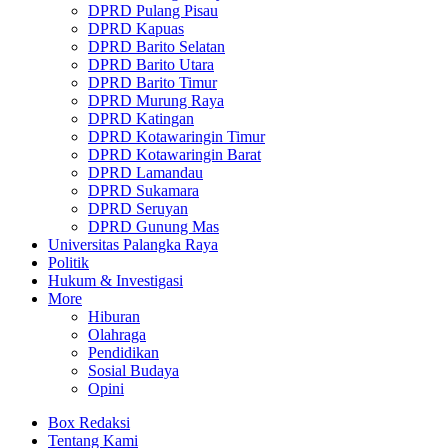
DPRD Pulang Pisau
DPRD Kapuas
DPRD Barito Selatan
DPRD Barito Utara
DPRD Barito Timur
DPRD Murung Raya
DPRD Katingan
DPRD Kotawaringin Timur
DPRD Kotawaringin Barat
DPRD Lamandau
DPRD Sukamara
DPRD Seruyan
DPRD Gunung Mas
Universitas Palangka Raya
Politik
Hukum & Investigasi
More
Hiburan
Olahraga
Pendidikan
Sosial Budaya
Opini
Box Redaksi
Tentang Kami