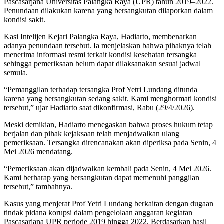
Pascasarjana Universitas Palangka Raya (UPR) tahun 2019–2022.
Penundaan dilakukan karena yang bersangkutan dilaporkan dalam
kondisi sakit.
Kasi Intelijen Kejari Palangka Raya, Hadiarto, membenarkan
adanya penundaan tersebut. Ia menjelaskan bahwa pihaknya telah
menerima informasi resmi terkait kondisi kesehatan tersangka
sehingga pemeriksaan belum dapat dilaksanakan sesuai jadwal
semula.
“Pemanggilan terhadap tersangka Prof Yetri Lundang ditunda
karena yang bersangkutan sedang sakit. Kami menghormati kondisi
tersebut,” ujar Hadiarto saat dikonfirmasi, Rabu (29/4/2026).
Meski demikian, Hadiarto menegaskan bahwa proses hukum tetap
berjalan dan pihak kejaksaan telah menjadwalkan ulang
pemeriksaan. Tersangka direncanakan akan diperiksa pada Senin, 4
Mei 2026 mendatang.
“Pemeriksaan akan dijadwalkan kembali pada Senin, 4 Mei 2026.
Kami berharap yang bersangkutan dapat memenuhi panggilan
tersebut,” tambahnya.
Kasus yang menjerat Prof Yetri Lundang berkaitan dengan dugaan
tindak pidana korupsi dalam pengelolaan anggaran kegiatan
Pascasarjana UPR periode 2019 hingga 2022. Berdasarkan hasil