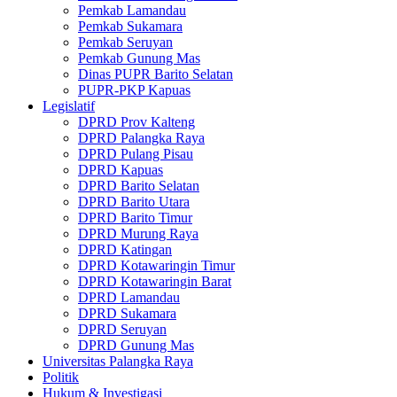
Pemkab Lamandau
Pemkab Sukamara
Pemkab Seruyan
Pemkab Gunung Mas
Dinas PUPR Barito Selatan
PUPR-PKP Kapuas
Legislatif
DPRD Prov Kalteng
DPRD Palangka Raya
DPRD Pulang Pisau
DPRD Kapuas
DPRD Barito Selatan
DPRD Barito Utara
DPRD Barito Timur
DPRD Murung Raya
DPRD Katingan
DPRD Kotawaringin Timur
DPRD Kotawaringin Barat
DPRD Lamandau
DPRD Sukamara
DPRD Seruyan
DPRD Gunung Mas
Universitas Palangka Raya
Politik
Hukum & Investigasi