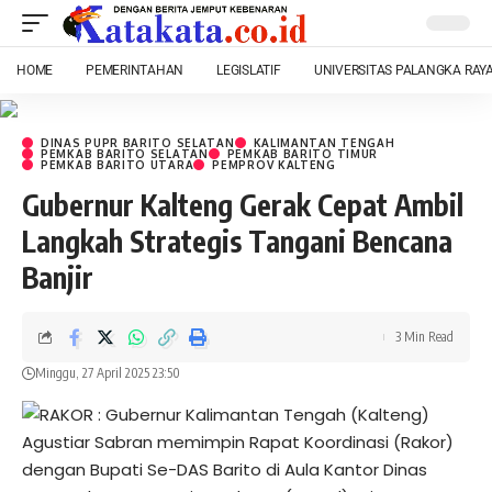
HOME
PEMERINTAHAN
LEGISLATIF
UNIVERSITAS PALANGKA RAY
DINAS PUPR BARITO SELATAN
KALIMANTAN TENGAH
PEMKAB BARITO SELATAN
PEMKAB BARITO TIMUR
PEMKAB BARITO UTARA
PEMPROV KALTENG
Gubernur Kalteng Gerak Cepat Ambil
Langkah Strategis Tangani Bencana
Banjir
3 Min Read
Minggu, 27 April 2025 23:50