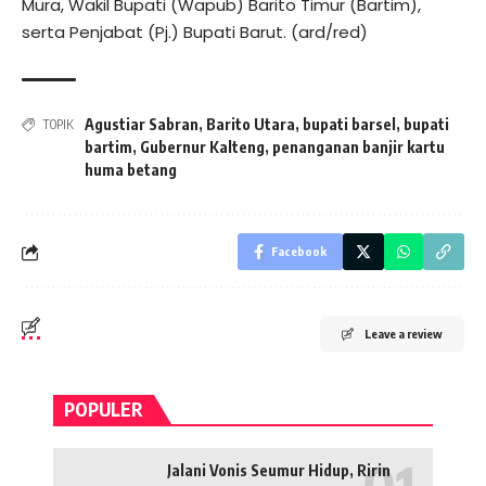
Mura, Wakil Bupati (Wapub) Barito Timur (Bartim),
serta Penjabat (Pj.) Bupati Barut. (ard/red)
Agustiar Sabran
,
Barito Utara
,
bupati barsel
,
bupati
TOPIK
bartim
,
Gubernur Kalteng
,
penanganan banjir kartu
huma betang
Facebook
Leave a review
POPULER
Jalani Vonis Seumur Hidup, Ririn