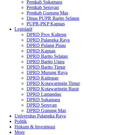
Pemkab Sukamara
Pemkab Seruyan
Pemkab Gunung Mas
Dinas PUPR Barito Selatan
PUPR-PKP Kapuas
Legislatif
DPRD Prov Kalteng
DPRD Palangka Raya
DPRD Pulang Pisau
DPRD Kapuas
DPRD Barito Selatan
DPRD Barito Utara
DPRD Barito Timur
DPRD Murung Raya
DPRD Katingan
DPRD Kotawaringin Timur
DPRD Kotawaringin Barat
DPRD Lamandau
DPRD Sukamara
DPRD Seruyan
DPRD Gunung Mas
Universitas Palangka Raya
Politik
Hukum & Investigasi
More