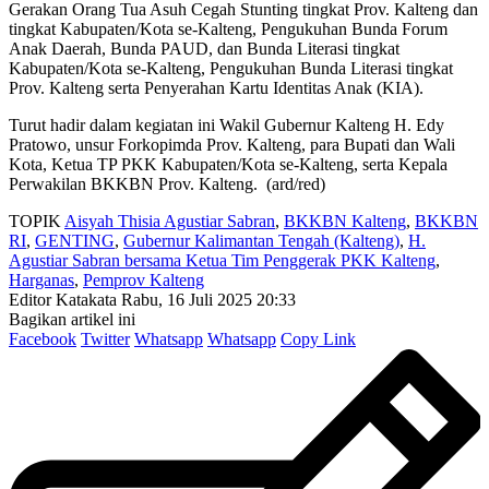
Gerakan Orang Tua Asuh Cegah Stunting tingkat Prov. Kalteng dan
tingkat Kabupaten/Kota se-Kalteng, Pengukuhan Bunda Forum
Anak Daerah, Bunda PAUD, dan Bunda Literasi tingkat
Kabupaten/Kota se-Kalteng, Pengukuhan Bunda Literasi tingkat
Prov. Kalteng serta Penyerahan Kartu Identitas Anak (KIA).
Turut hadir dalam kegiatan ini Wakil Gubernur Kalteng H. Edy
Pratowo, unsur Forkopimda Prov. Kalteng, para Bupati dan Wali
Kota, Ketua TP PKK Kabupaten/Kota se-Kalteng, serta Kepala
Perwakilan BKKBN Prov. Kalteng. (ard/red)
TOPIK
Aisyah Thisia Agustiar Sabran
,
BKKBN Kalteng
,
BKKBN
RI
,
GENTING
,
Gubernur Kalimantan Tengah (Kalteng)
,
H.
Agustiar Sabran bersama Ketua Tim Penggerak PKK Kalteng
,
Harganas
,
Pemprov Kalteng
Editor Katakata
Rabu, 16 Juli 2025 20:33
Bagikan artikel ini
Facebook
Twitter
Whatsapp
Whatsapp
Copy Link