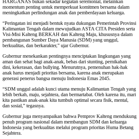
HARGANAS bukan sekadar kegiatan seremonial, melainkan
momentum penting untuk memperkuat komitmen bersama dalam
meningkatkan perlindungan anak dan pemberdayaan keluarga.
“Peringatan ini menjadi bentuk nyata dukungan Pemerintah Provinsi
Kalimantan Tengah dalam mewujudkan ASTA CITA Presiden serta
Visi-Misi Kalteng BERKAH dan Kalteng Maju, khususnya dalam
pembangunan Sumber Daya Manusia (SDM) yang unggul,
berkualitas, dan berkarakter,” ujar Gubernur.
Gubernur menekankan pentingnya menciptakan lingkungan yang
aman dan sehat bagi anak-anak, bebas dari stunting, pernikahan
dini, kekerasan, dan bullying. Menurutnya, pemenuhan hak-hak
anak harus menjadi prioritas bersama, karena anak merupakan
generasi penerus bangsa menuju Indonesia Emas 2045.
“SDM unggul adalah kunci utama menuju Kalimantan Tengah yang
lebih berkah, maju, sejahtera, dan bermartabat. Oleh karena itu, mari
kita pastikan anak-anak kita tumbuh optimal secara fisik, mental,
dan sosial,” tegasnya.
Gubernur juga menyampaikan bahwa Pemprov Kalteng mendukung
penuh program nasional dalam membangun SDM dan keluarga
Indonesia yang berkualitas melalui program prioritas Huma Betang
Sejahtera.