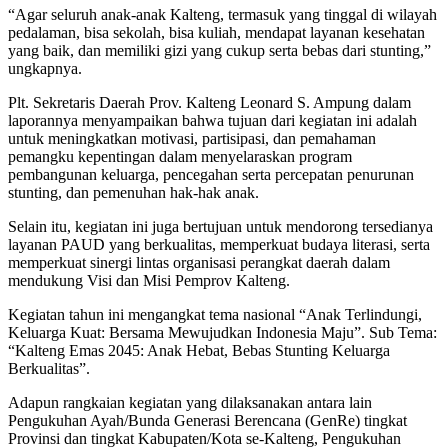
“Agar seluruh anak-anak Kalteng, termasuk yang tinggal di wilayah
pedalaman, bisa sekolah, bisa kuliah, mendapat layanan kesehatan
yang baik, dan memiliki gizi yang cukup serta bebas dari stunting,”
ungkapnya.
Plt. Sekretaris Daerah Prov. Kalteng Leonard S. Ampung dalam
laporannya menyampaikan bahwa tujuan dari kegiatan ini adalah
untuk meningkatkan motivasi, partisipasi, dan pemahaman
pemangku kepentingan dalam menyelaraskan program
pembangunan keluarga, pencegahan serta percepatan penurunan
stunting, dan pemenuhan hak-hak anak.
Selain itu, kegiatan ini juga bertujuan untuk mendorong tersedianya
layanan PAUD yang berkualitas, memperkuat budaya literasi, serta
memperkuat sinergi lintas organisasi perangkat daerah dalam
mendukung Visi dan Misi Pemprov Kalteng.
Kegiatan tahun ini mengangkat tema nasional “Anak Terlindungi,
Keluarga Kuat: Bersama Mewujudkan Indonesia Maju”. Sub Tema:
“Kalteng Emas 2045: Anak Hebat, Bebas Stunting Keluarga
Berkualitas”.
Adapun rangkaian kegiatan yang dilaksanakan antara lain
Pengukuhan Ayah/Bunda Generasi Berencana (GenRe) tingkat
Provinsi dan tingkat Kabupaten/Kota se-Kalteng, Pengukuhan