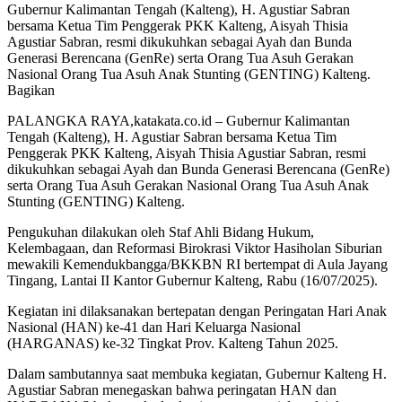
Gubernur Kalimantan Tengah (Kalteng), H. Agustiar Sabran
bersama Ketua Tim Penggerak PKK Kalteng, Aisyah Thisia
Agustiar Sabran, resmi dikukuhkan sebagai Ayah dan Bunda
Generasi Berencana (GenRe) serta Orang Tua Asuh Gerakan
Nasional Orang Tua Asuh Anak Stunting (GENTING) Kalteng.
Bagikan
PALANGKA RAYA,katakata.co.id – Gubernur Kalimantan
Tengah (Kalteng), H. Agustiar Sabran bersama Ketua Tim
Penggerak PKK Kalteng, Aisyah Thisia Agustiar Sabran, resmi
dikukuhkan sebagai Ayah dan Bunda Generasi Berencana (GenRe)
serta Orang Tua Asuh Gerakan Nasional Orang Tua Asuh Anak
Stunting (GENTING) Kalteng.
Pengukuhan dilakukan oleh Staf Ahli Bidang Hukum,
Kelembagaan, dan Reformasi Birokrasi Viktor Hasiholan Siburian
mewakili Kemendukbangga/BKKBN RI bertempat di Aula Jayang
Tingang, Lantai II Kantor Gubernur Kalteng, Rabu (16/07/2025).
Kegiatan ini dilaksanakan bertepatan dengan Peringatan Hari Anak
Nasional (HAN) ke-41 dan Hari Keluarga Nasional
(HARGANAS) ke-32 Tingkat Prov. Kalteng Tahun 2025.
Dalam sambutannya saat membuka kegiatan, Gubernur Kalteng H.
Agustiar Sabran menegaskan bahwa peringatan HAN dan