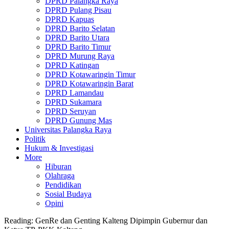
DPRD Palangka Raya
DPRD Pulang Pisau
DPRD Kapuas
DPRD Barito Selatan
DPRD Barito Utara
DPRD Barito Timur
DPRD Murung Raya
DPRD Katingan
DPRD Kotawaringin Timur
DPRD Kotawaringin Barat
DPRD Lamandau
DPRD Sukamara
DPRD Seruyan
DPRD Gunung Mas
Universitas Palangka Raya
Politik
Hukum & Investigasi
More
Hiburan
Olahraga
Pendidikan
Sosial Budaya
Opini
Reading:
GenRe dan Genting Kalteng Dipimpin Gubernur dan