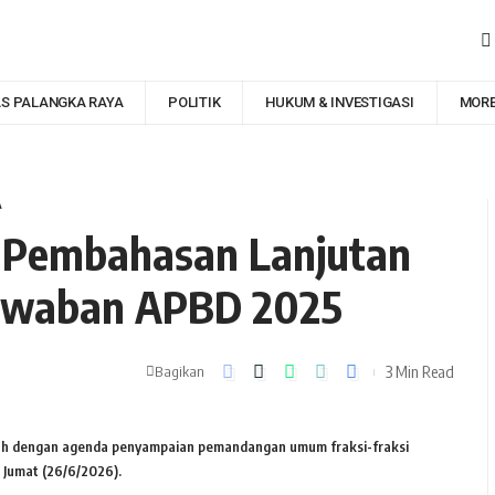
AS PALANGKA RAYA
POLITIK
HUKUM & INVESTIGASI
MOR
A
 Pembahasan Lanjutan
awaban APBD 2025
3 Min Read
Bagikan
ah dengan agenda penyampaian pemandangan umum fraksi-fraksi
Jumat (26/6/2026).