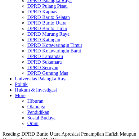
DPRD Palangka Raya
DPRD Pulang Pisau
DPRD Kapuas
DPRD Barito Selatan
DPRD Barito Utara
DPRD Barito Timur
DPRD Murung Raya
DPRD Katingan
DPRD Kotawaringin Timur
DPRD Kotawaringin Barat
DPRD Lamandau
DPRD Sukamara
DPRD Seruyan
DPRD Gunung Mas
Universitas Palangka Raya
Politik
Hukum & Investigasi
More
Hiburan
Olahraga
Pendidikan
Sosial Budaya
Opini
Reading:
DPRD Barito Utara Apresiasi Penampilan Hafizh Maupun