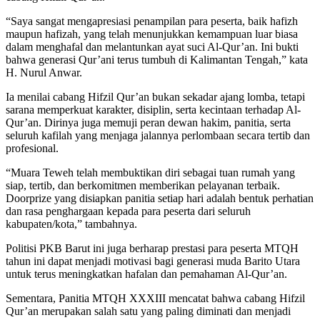
“Saya sangat mengapresiasi penampilan para peserta, baik hafizh
maupun hafizah, yang telah menunjukkan kemampuan luar biasa
dalam menghafal dan melantunkan ayat suci Al-Qur’an. Ini bukti
bahwa generasi Qur’ani terus tumbuh di Kalimantan Tengah,” kata
H. Nurul Anwar.
Ia menilai cabang Hifzil Qur’an bukan sekadar ajang lomba, tetapi
sarana memperkuat karakter, disiplin, serta kecintaan terhadap Al-
Qur’an. Dirinya juga memuji peran dewan hakim, panitia, serta
seluruh kafilah yang menjaga jalannya perlombaan secara tertib dan
profesional.
“Muara Teweh telah membuktikan diri sebagai tuan rumah yang
siap, tertib, dan berkomitmen memberikan pelayanan terbaik.
Doorprize yang disiapkan panitia setiap hari adalah bentuk perhatian
dan rasa penghargaan kepada para peserta dari seluruh
kabupaten/kota,” tambahnya.
Politisi PKB Barut ini juga berharap prestasi para peserta MTQH
tahun ini dapat menjadi motivasi bagi generasi muda Barito Utara
untuk terus meningkatkan hafalan dan pemahaman Al-Qur’an.
Sementara, Panitia MTQH XXXIII mencatat bahwa cabang Hifzil
Qur’an merupakan salah satu yang paling diminati dan menjadi