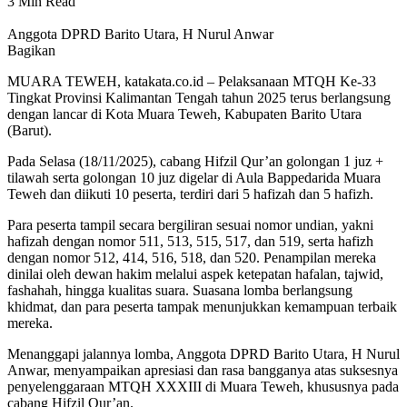
3 Min Read
Anggota DPRD Barito Utara, H Nurul Anwar
Bagikan
MUARA TEWEH, katakata.co.id – Pelaksanaan MTQH Ke-33
Tingkat Provinsi Kalimantan Tengah tahun 2025 terus berlangsung
dengan lancar di Kota Muara Teweh, Kabupaten Barito Utara
(Barut).
Pada Selasa (18/11/2025), cabang Hifzil Qur’an golongan 1 juz +
tilawah serta golongan 10 juz digelar di Aula Bappedarida Muara
Teweh dan diikuti 10 peserta, terdiri dari 5 hafizah dan 5 hafizh.
Para peserta tampil secara bergiliran sesuai nomor undian, yakni
hafizah dengan nomor 511, 513, 515, 517, dan 519, serta hafizh
dengan nomor 512, 414, 516, 518, dan 520. Penampilan mereka
dinilai oleh dewan hakim melalui aspek ketepatan hafalan, tajwid,
fashahah, hingga kualitas suara. Suasana lomba berlangsung
khidmat, dan para peserta tampak menunjukkan kemampuan terbaik
mereka.
Menanggapi jalannya lomba, Anggota DPRD Barito Utara, H Nurul
Anwar, menyampaikan apresiasi dan rasa bangganya atas suksesnya
penyelenggaraan MTQH XXXIII di Muara Teweh, khususnya pada
cabang Hifzil Qur’an.