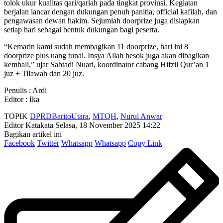
tolok ukur kualitas qari/qariah pada tingkat provinsi. Kegiatan
berjalan lancar dengan dukungan penuh panitia, official kafilah, dan
pengawasan dewan hakim. Sejumlah doorprize juga disiapkan
setiap hari sebagai bentuk dukungan bagi peserta.
“Kemarin kami sudah membagikan 11 doorprize, hari ini 8
doorprize plus uang tunai. Insya Allah besok juga akan dibagikan
kembali,” ujar Sabtadi Nuari, koordinator cabang Hifzil Qur’an 1
juz + Tilawah dan 20 juz.
Penulis : Ardi
Editor : Ika
TOPIK
DPRDBaritoUtara
,
MTQH
,
Nurul Anwar
Editor Katakata
Selasa, 18 November 2025 14:22
Bagikan artikel ini
Facebook
Twitter
Whatsapp
Whatsapp
Copy Link