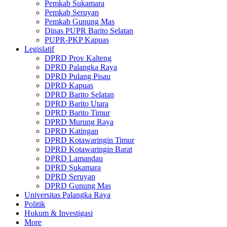
Pemkab Sukamara
Pemkab Seruyan
Pemkab Gunung Mas
Dinas PUPR Barito Selatan
PUPR-PKP Kapuas
Legislatif
DPRD Prov Kalteng
DPRD Palangka Raya
DPRD Pulang Pisau
DPRD Kapuas
DPRD Barito Selatan
DPRD Barito Utara
DPRD Barito Timur
DPRD Murung Raya
DPRD Katingan
DPRD Kotawaringin Timur
DPRD Kotawaringin Barat
DPRD Lamandau
DPRD Sukamara
DPRD Seruyan
DPRD Gunung Mas
Universitas Palangka Raya
Politik
Hukum & Investigasi
More