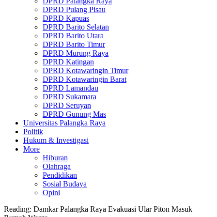
DPRD Palangka Raya
DPRD Pulang Pisau
DPRD Kapuas
DPRD Barito Selatan
DPRD Barito Utara
DPRD Barito Timur
DPRD Murung Raya
DPRD Katingan
DPRD Kotawaringin Timur
DPRD Kotawaringin Barat
DPRD Lamandau
DPRD Sukamara
DPRD Seruyan
DPRD Gunung Mas
Universitas Palangka Raya
Politik
Hukum & Investigasi
More
Hiburan
Olahraga
Pendidikan
Sosial Budaya
Opini
Reading:
Damkar Palangka Raya Evakuasi Ular Piton Masuk