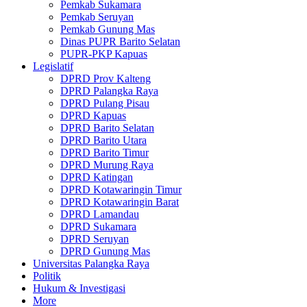
Pemkab Sukamara
Pemkab Seruyan
Pemkab Gunung Mas
Dinas PUPR Barito Selatan
PUPR-PKP Kapuas
Legislatif
DPRD Prov Kalteng
DPRD Palangka Raya
DPRD Pulang Pisau
DPRD Kapuas
DPRD Barito Selatan
DPRD Barito Utara
DPRD Barito Timur
DPRD Murung Raya
DPRD Katingan
DPRD Kotawaringin Timur
DPRD Kotawaringin Barat
DPRD Lamandau
DPRD Sukamara
DPRD Seruyan
DPRD Gunung Mas
Universitas Palangka Raya
Politik
Hukum & Investigasi
More