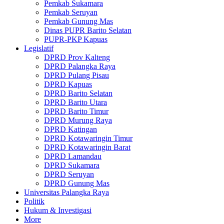
Pemkab Sukamara
Pemkab Seruyan
Pemkab Gunung Mas
Dinas PUPR Barito Selatan
PUPR-PKP Kapuas
Legislatif
DPRD Prov Kalteng
DPRD Palangka Raya
DPRD Pulang Pisau
DPRD Kapuas
DPRD Barito Selatan
DPRD Barito Utara
DPRD Barito Timur
DPRD Murung Raya
DPRD Katingan
DPRD Kotawaringin Timur
DPRD Kotawaringin Barat
DPRD Lamandau
DPRD Sukamara
DPRD Seruyan
DPRD Gunung Mas
Universitas Palangka Raya
Politik
Hukum & Investigasi
More