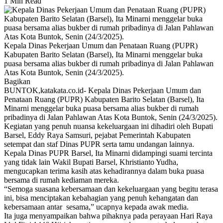
1 Min Read
Kepala Dinas Pekerjaan Umum dan Penataan Ruang (PUPR)
Kabupaten Barito Selatan (Barsel), Ita Minarni menggelar buka
puasa bersama alias bukber di rumah pribadinya di Jalan Pahlawan
Atas Kota Buntok, Senin (24/3/2025).
Bagikan
BUNTOK,katakata.co.id- Kepala Dinas Pekerjaan Umum dan
Penataan Ruang (PUPR) Kabupaten Barito Selatan (Barsel), Ita
Minarni menggelar buka puasa bersama alias bukber di rumah
pribadinya di Jalan Pahlawan Atas Kota Buntok, Senin (24/3/2025).
Kegiatan yang penuh nuansa kekeluargaan ini dihadiri oleh Bupati
Barsel, Eddy Raya Samsuri, pejabat Pemerintah Kabupaten
setempat dan staf Dinas PUPR serta tamu undangan lainnya.
Kepala Dinas PUPR Barsel, Ita Minarni didampingi suami tercinta
yang tidak lain Wakil Bupati Barsel, Khristianto Yudha,
mengucapkan terima kasih atas kehadirannya dalam buka puasa
bersama di rumah kediaman mereka.
“Semoga suasana kebersamaan dan kekeluargaan yang begitu terasa
ini, bisa menciptakan kebahagian yang penuh kehangatan dan
kebersamaan antar sesama,” ucapnya kepada awak media.
Ita juga menyampaikan bahwa pihaknya pada perayaan Hari Raya