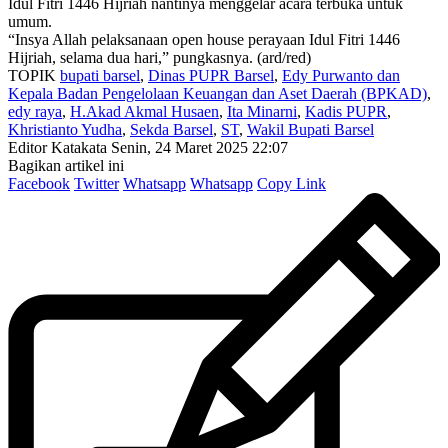
Idul Fitri 1446 Hijriah nantinya menggelar acara terbuka untuk
umum.
“Insya Allah pelaksanaan open house perayaan Idul Fitri 1446
Hijriah, selama dua hari,” pungkasnya. (ard/red)
TOPIK
bupati barsel
,
Dinas PUPR Barsel
,
Edy Purwanto dan
Kepala Badan Pengelolaan Keuangan dan Aset Daerah (BPKAD)
,
edy raya
,
H.Akad Akmal Husaen
,
Ita Minarni
,
Kadis PUPR
,
Khristianto Yudha
,
Sekda Barsel
,
ST
,
Wakil Bupati Barsel
Editor Katakata
Senin, 24 Maret 2025 22:07
Bagikan artikel ini
Facebook
Twitter
Whatsapp
Whatsapp
Copy Link