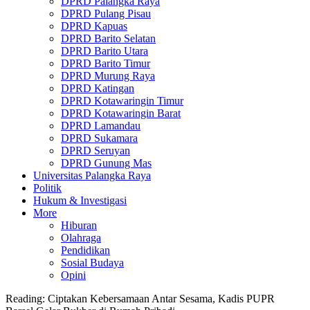
DPRD Palangka Raya
DPRD Pulang Pisau
DPRD Kapuas
DPRD Barito Selatan
DPRD Barito Utara
DPRD Barito Timur
DPRD Murung Raya
DPRD Katingan
DPRD Kotawaringin Timur
DPRD Kotawaringin Barat
DPRD Lamandau
DPRD Sukamara
DPRD Seruyan
DPRD Gunung Mas
Universitas Palangka Raya
Politik
Hukum & Investigasi
More
Hiburan
Olahraga
Pendidikan
Sosial Budaya
Opini
Reading:
Ciptakan Kebersamaan Antar Sesama, Kadis PUPR