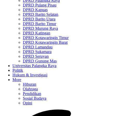
DPRD Palangka Raya
DPRD Pulang Pisau
DPRD Kapuas
DPRD Barito Selatan
DPRD Barito Utara
DPRD Barito Timur
DPRD Murung Raya
DPRD Katingan
DPRD Kotawaringin Timur
DPRD Kotawaringin Barat
DPRD Lamandau
DPRD Sukamara
DPRD Seruyan
DPRD Gunung Mas
Universitas Palangka Raya
Politik
Hukum & Investigasi
More
Hiburan
Olahraga
Pendidikan
Sosial Budaya
Opini