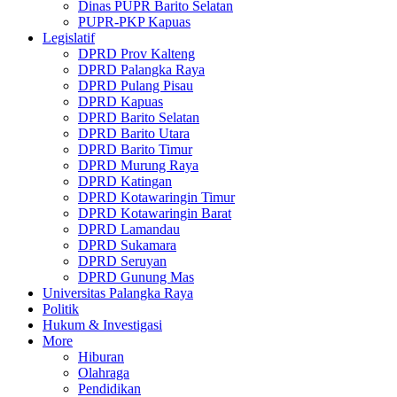
Dinas PUPR Barito Selatan
PUPR-PKP Kapuas
Legislatif
DPRD Prov Kalteng
DPRD Palangka Raya
DPRD Pulang Pisau
DPRD Kapuas
DPRD Barito Selatan
DPRD Barito Utara
DPRD Barito Timur
DPRD Murung Raya
DPRD Katingan
DPRD Kotawaringin Timur
DPRD Kotawaringin Barat
DPRD Lamandau
DPRD Sukamara
DPRD Seruyan
DPRD Gunung Mas
Universitas Palangka Raya
Politik
Hukum & Investigasi
More
Hiburan
Olahraga
Pendidikan