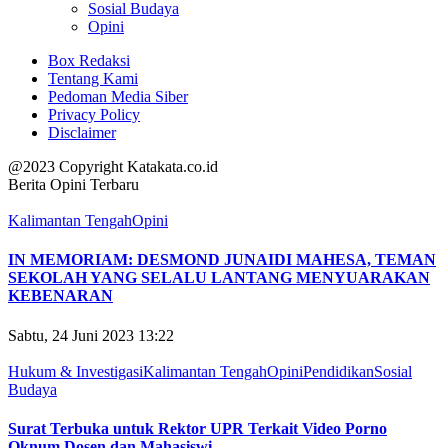
Sosial Budaya
Opini
Box Redaksi
Tentang Kami
Pedoman Media Siber
Privacy Policy
Disclaimer
@2023 Copyright Katakata.co.id
Berita Opini Terbaru
Kalimantan Tengah
Opini
IN MEMORIAM: DESMOND JUNAIDI MAHESA, TEMAN
SEKOLAH YANG SELALU LANTANG MENYUARAKAN
KEBENARAN
Sabtu, 24 Juni 2023 13:22
Hukum & Investigasi
Kalimantan Tengah
Opini
Pendidikan
Sosial
Budaya
Surat Terbuka untuk Rektor UPR Terkait Video Porno
Oknum Dosen dan Mahasiswi