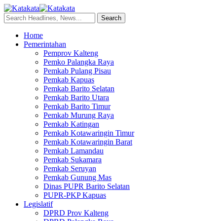
Home
Pemerintahan
Pemprov Kalteng
Pemko Palangka Raya
Pemkab Pulang Pisau
Pemkab Kapuas
Pemkab Barito Selatan
Pemkab Barito Utara
Pemkab Barito Timur
Pemkab Murung Raya
Pemkab Katingan
Pemkab Kotawaringin Timur
Pemkab Kotawaringin Barat
Pemkab Lamandau
Pemkab Sukamara
Pemkab Seruyan
Pemkab Gunung Mas
Dinas PUPR Barito Selatan
PUPR-PKP Kapuas
Legislatif
DPRD Prov Kalteng