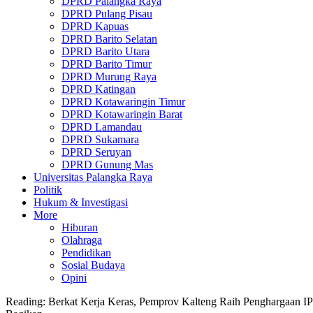
DPRD Palangka Raya
DPRD Pulang Pisau
DPRD Kapuas
DPRD Barito Selatan
DPRD Barito Utara
DPRD Barito Timur
DPRD Murung Raya
DPRD Katingan
DPRD Kotawaringin Timur
DPRD Kotawaringin Barat
DPRD Lamandau
DPRD Sukamara
DPRD Seruyan
DPRD Gunung Mas
Universitas Palangka Raya
Politik
Hukum & Investigasi
More
Hiburan
Olahraga
Pendidikan
Sosial Budaya
Opini
Reading:
Berkat Kerja Keras, Pemprov Kalteng Raih Penghargaan I