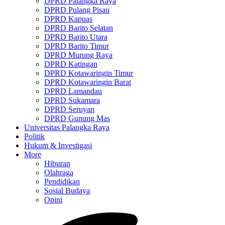
DPRD Palangka Raya
DPRD Pulang Pisau
DPRD Kapuas
DPRD Barito Selatan
DPRD Barito Utara
DPRD Barito Timur
DPRD Murung Raya
DPRD Katingan
DPRD Kotawaringin Timur
DPRD Kotawaringin Barat
DPRD Lamandau
DPRD Sukamara
DPRD Seruyan
DPRD Gunung Mas
Universitas Palangka Raya
Politik
Hukum & Investigasi
More
Hiburan
Olahraga
Pendidikan
Sosial Budaya
Opini