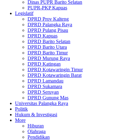
Dinas PUPR Barito Selatan
PUPR-PKP Kapuas
Legislatif
DPRD Prov Kalteng
DPRD Palangka Raya
DPRD Pulang Pisau
DPRD Kapuas
DPRD Barito Selatan
DPRD Barito Utara
DPRD Barito Timur
DPRD Murung Raya
DPRD Katingan
DPRD Kotawaringin Timur
DPRD Kotawaringin Barat
DPRD Lamandau
DPRD Sukamara
DPRD Seruyan
DPRD Gunung Mas
Universitas Palangka Raya
Politik
Hukum & Investigasi
More
Hiburan
Olahraga
Pendidikan