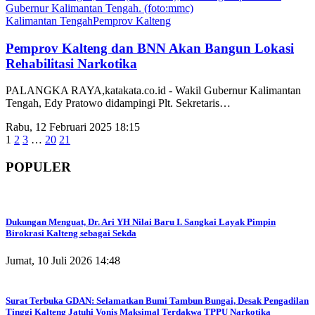
Kalimantan Tengah
Pemprov Kalteng
Pemprov Kalteng dan BNN Akan Bangun Lokasi
Rehabilitasi Narkotika
PALANGKA RAYA,katakata.co.id - Wakil Gubernur Kalimantan
Tengah, Edy Pratowo didampingi Plt. Sekretaris
…
Rabu, 12 Februari 2025 18:15
1
2
3
…
20
21
POPULER
Dukungan Menguat, Dr. Ari YH Nilai Baru I. Sangkai Layak Pimpin
Birokrasi Kalteng sebagai Sekda
Jumat, 10 Juli 2026 14:48
Surat Terbuka GDAN: Selamatkan Bumi Tambun Bungai, Desak Pengadilan
Tinggi Kalteng Jatuhi Vonis Maksimal Terdakwa TPPU Narkotika