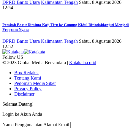
DPRD Barito Utara
Kalimantan Tengah
Sabtu, 8 Agustus 2026
12:54
Pemkab Barut Diminta Kaji Tiru ke Gunung Kidul Ditindaklanjuti Menjadi
Program Nyata
DPRD Barito Utara
Kalimantan Tengah
Sabtu, 8 Agustus 2026
12:52
Follow US
© 2023 Global Media Bersaudara |
Katakata.co.id
Box Redaksi
Tentang Kami
Pedoman Media Siber
Privacy Policy
Disclaimer
Selamat Datang!
Login ke Akun Anda
Nama Pengguna atau Alamat Email