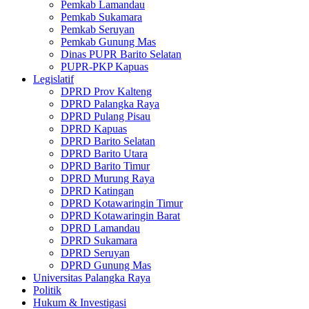
Pemkab Lamandau
Pemkab Sukamara
Pemkab Seruyan
Pemkab Gunung Mas
Dinas PUPR Barito Selatan
PUPR-PKP Kapuas
Legislatif
DPRD Prov Kalteng
DPRD Palangka Raya
DPRD Pulang Pisau
DPRD Kapuas
DPRD Barito Selatan
DPRD Barito Utara
DPRD Barito Timur
DPRD Murung Raya
DPRD Katingan
DPRD Kotawaringin Timur
DPRD Kotawaringin Barat
DPRD Lamandau
DPRD Sukamara
DPRD Seruyan
DPRD Gunung Mas
Universitas Palangka Raya
Politik
Hukum & Investigasi