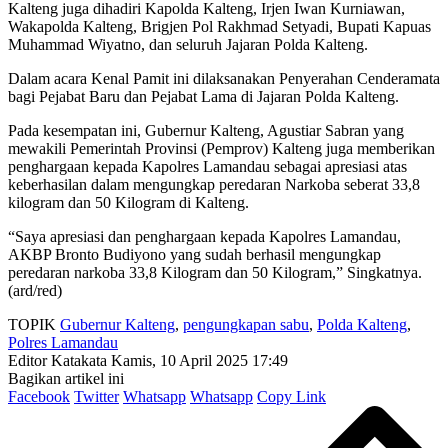
Kalteng juga dihadiri Kapolda Kalteng, Irjen Iwan Kurniawan,
Wakapolda Kalteng, Brigjen Pol Rakhmad Setyadi, Bupati Kapuas
Muhammad Wiyatno, dan seluruh Jajaran Polda Kalteng.
Dalam acara Kenal Pamit ini dilaksanakan Penyerahan Cenderamata
bagi Pejabat Baru dan Pejabat Lama di Jajaran Polda Kalteng.
Pada kesempatan ini, Gubernur Kalteng, Agustiar Sabran yang
mewakili Pemerintah Provinsi (Pemprov) Kalteng juga memberikan
penghargaan kepada Kapolres Lamandau sebagai apresiasi atas
keberhasilan dalam mengungkap peredaran Narkoba seberat 33,8
kilogram dan 50 Kilogram di Kalteng.
“Saya apresiasi dan penghargaan kepada Kapolres Lamandau,
AKBP Bronto Budiyono yang sudah berhasil mengungkap
peredaran narkoba 33,8 Kilogram dan 50 Kilogram,” Singkatnya.
(ard/red)
TOPIK
Gubernur Kalteng
,
pengungkapan sabu
,
Polda Kalteng
,
Polres Lamandau
Editor Katakata
Kamis, 10 April 2025 17:49
Bagikan artikel ini
Facebook
Twitter
Whatsapp
Whatsapp
Copy Link