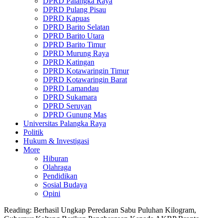
DPRD Palangka Raya
DPRD Pulang Pisau
DPRD Kapuas
DPRD Barito Selatan
DPRD Barito Utara
DPRD Barito Timur
DPRD Murung Raya
DPRD Katingan
DPRD Kotawaringin Timur
DPRD Kotawaringin Barat
DPRD Lamandau
DPRD Sukamara
DPRD Seruyan
DPRD Gunung Mas
Universitas Palangka Raya
Politik
Hukum & Investigasi
More
Hiburan
Olahraga
Pendidikan
Sosial Budaya
Opini
Reading:
Berhasil Ungkap Peredaran Sabu Puluhan Kilogram,