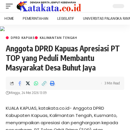
HOME
PEMERINTAHAN
LEGISLATIF
UNIVERSITAS PALANGKA RAY
DPRD KAPUAS
KALIMANTAN TENGAH
Anggota DPRD Kapuas Apresiasi PT
TOP yang Peduli Membantu
Masyarakat Desa Buhut Jaya
3 Min Read
Minggu, 24 Mei 2026 13:09
KUALA KAPUAS, katakata.co.id- Anggota DPRD
Kabupaten Kapuas, Kalimantan Tengah, Kusmanto,
menyampaikan apresiasi dan penghargaan kepada
perusahaan PT Telen Orbit Prima (TOP) atas