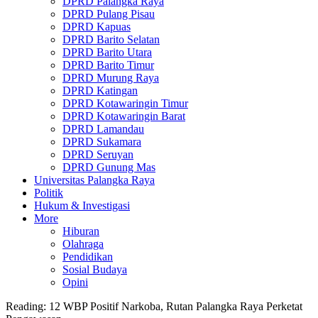
DPRD Palangka Raya
DPRD Pulang Pisau
DPRD Kapuas
DPRD Barito Selatan
DPRD Barito Utara
DPRD Barito Timur
DPRD Murung Raya
DPRD Katingan
DPRD Kotawaringin Timur
DPRD Kotawaringin Barat
DPRD Lamandau
DPRD Sukamara
DPRD Seruyan
DPRD Gunung Mas
Universitas Palangka Raya
Politik
Hukum & Investigasi
More
Hiburan
Olahraga
Pendidikan
Sosial Budaya
Opini
Reading:
12 WBP Positif Narkoba, Rutan Palangka Raya Perketat