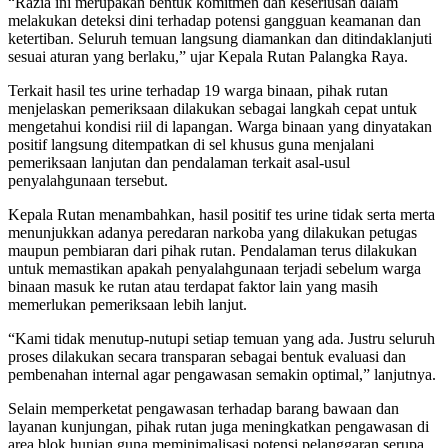
“Razia ini merupakan bentuk komitmen dan keseriusan dalam
melakukan deteksi dini terhadap potensi gangguan keamanan dan
ketertiban. Seluruh temuan langsung diamankan dan ditindaklanjuti
sesuai aturan yang berlaku,” ujar Kepala Rutan Palangka Raya.
Terkait hasil tes urine terhadap 19 warga binaan, pihak rutan
menjelaskan pemeriksaan dilakukan sebagai langkah cepat untuk
mengetahui kondisi riil di lapangan. Warga binaan yang dinyatakan
positif langsung ditempatkan di sel khusus guna menjalani
pemeriksaan lanjutan dan pendalaman terkait asal-usul
penyalahgunaan tersebut.
Kepala Rutan menambahkan, hasil positif tes urine tidak serta merta
menunjukkan adanya peredaran narkoba yang dilakukan petugas
maupun pembiaran dari pihak rutan. Pendalaman terus dilakukan
untuk memastikan apakah penyalahgunaan terjadi sebelum warga
binaan masuk ke rutan atau terdapat faktor lain yang masih
memerlukan pemeriksaan lebih lanjut.
“Kami tidak menutup-nutupi setiap temuan yang ada. Justru seluruh
proses dilakukan secara transparan sebagai bentuk evaluasi dan
pembenahan internal agar pengawasan semakin optimal,” lanjutnya.
Selain memperketat pengawasan terhadap barang bawaan dan
layanan kunjungan, pihak rutan juga meningkatkan pengawasan di
area blok hunian guna meminimalisasi potensi pelanggaran serupa.