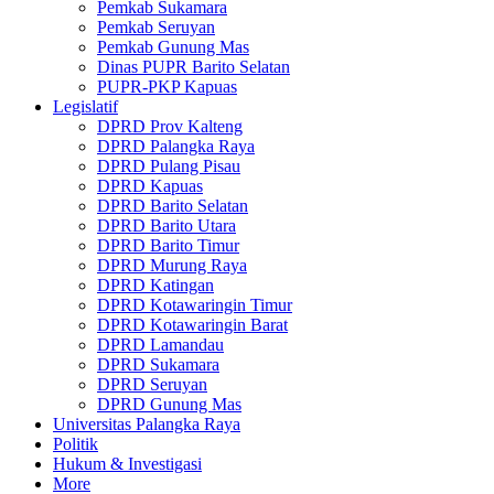
Pemkab Sukamara
Pemkab Seruyan
Pemkab Gunung Mas
Dinas PUPR Barito Selatan
PUPR-PKP Kapuas
Legislatif
DPRD Prov Kalteng
DPRD Palangka Raya
DPRD Pulang Pisau
DPRD Kapuas
DPRD Barito Selatan
DPRD Barito Utara
DPRD Barito Timur
DPRD Murung Raya
DPRD Katingan
DPRD Kotawaringin Timur
DPRD Kotawaringin Barat
DPRD Lamandau
DPRD Sukamara
DPRD Seruyan
DPRD Gunung Mas
Universitas Palangka Raya
Politik
Hukum & Investigasi
More