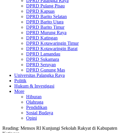
DPRD Palangka Raya
DPRD Pulang Pisau
DPRD Kapuas
DPRD Barito Selatan
DPRD Barito Utara
DPRD Barito Timur
DPRD Murung Raya
DPRD Katingan
DPRD Kotawaringin Timur
DPRD Kotawaringin Barat
DPRD Lamandau
DPRD Sukamara
DPRD Seruyan
DPRD Gunung Mas
Universitas Palangka Raya
Politik
Hukum & Investigasi
More
Hiburan
Olahraga
Pendidikan
Sosial Budaya
Opini
Reading:
Mensos RI Kunjungi Sekolah Rakyat di Kabupaten