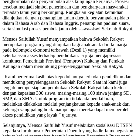
penghormatan dan penyambutan atas kunjungan kerjanya. Prosesi
tersebut menjadi simbol penerimaan dan penghargaan masyarakat
terhadap tamu yang berkunjung. Rangkaian kegiatan kemudian
dilanjutkan dengan penampilan tarian daerah, penyampaian pidato
dalam Bahasa Arab dan Bahasa Inggris, penampilan paduan suara,
serta simulasi proses pembelajaran oleh siswa-siswi Sekolah Rakyat.
Mensos Saifullah Yusuf menyampaikan bahwa Sekolah Rakyat
merupakan program yang ditujukan bagi anak-anak dari keluarga
pada kelompok ekonomi terbawah (Desil 1) yang memiliki
keterbatasan akses terhadap pendidikan. Ia juga mengapresiasi
komitmen Pemerintah Provinsi (Pemprov) Kalteng dan Pemkab
Katingan dalam mendukung penyelenggaraan Sekolah Rakyat.
“Kami berterima kasih atas kepeduliannya terhadap pendidikan dan
mendukung penyelenggaraan Sekolah Rakyat. Saat ini kami juga
tengah mempersiapkan pembukaan Sekolah Rakyat tahap kedua
dengan kapasitas 300 siswa, masing-masing 100 siswa jenjang SD,
SMP, dan SMA. Untuk program ini tidak ada pendaftaran,
melainkan dilakukan melalui penjangkauan kepada anak-anak dari
keluarga yang paling tidak mampu agar mereka dapat memperoleh
akses pendidikan yang layak,” ujarnya.
Selanjutnya, Mensos Saifullah Yusuf melakukan sosialisasi DTSEN
kepada seluruh unsur Pemerintah Daerah yang hadir. Ia menegaskan