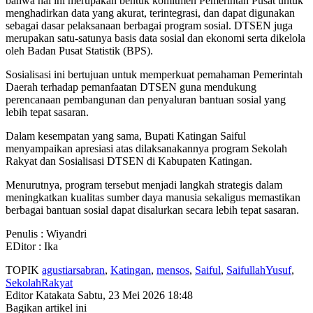
bahwa hal ini merupakan bentuk komitmen Pemerintah Pusat untuk
menghadirkan data yang akurat, terintegrasi, dan dapat digunakan
sebagai dasar pelaksanaan berbagai program sosial. DTSEN juga
merupakan satu-satunya basis data sosial dan ekonomi serta dikelola
oleh Badan Pusat Statistik (BPS).
Sosialisasi ini bertujuan untuk memperkuat pemahaman Pemerintah
Daerah terhadap pemanfaatan DTSEN guna mendukung
perencanaan pembangunan dan penyaluran bantuan sosial yang
lebih tepat sasaran.
Dalam kesempatan yang sama, Bupati Katingan Saiful
menyampaikan apresiasi atas dilaksanakannya program Sekolah
Rakyat dan Sosialisasi DTSEN di Kabupaten Katingan.
Menurutnya, program tersebut menjadi langkah strategis dalam
meningkatkan kualitas sumber daya manusia sekaligus memastikan
berbagai bantuan sosial dapat disalurkan secara lebih tepat sasaran.
Penulis : Wiyandri
EDitor : Ika
TOPIK
agustiarsabran
,
Katingan
,
mensos
,
Saiful
,
SaifullahYusuf
,
SekolahRakyat
Editor Katakata
Sabtu, 23 Mei 2026 18:48
Bagikan artikel ini