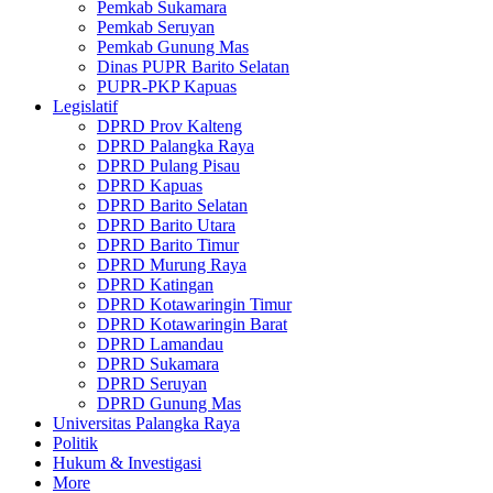
Pemkab Sukamara
Pemkab Seruyan
Pemkab Gunung Mas
Dinas PUPR Barito Selatan
PUPR-PKP Kapuas
Legislatif
DPRD Prov Kalteng
DPRD Palangka Raya
DPRD Pulang Pisau
DPRD Kapuas
DPRD Barito Selatan
DPRD Barito Utara
DPRD Barito Timur
DPRD Murung Raya
DPRD Katingan
DPRD Kotawaringin Timur
DPRD Kotawaringin Barat
DPRD Lamandau
DPRD Sukamara
DPRD Seruyan
DPRD Gunung Mas
Universitas Palangka Raya
Politik
Hukum & Investigasi
More