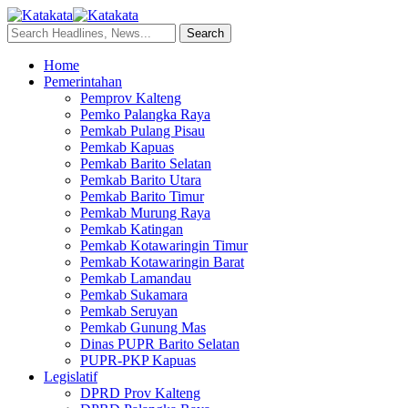
Home
Pemerintahan
Pemprov Kalteng
Pemko Palangka Raya
Pemkab Pulang Pisau
Pemkab Kapuas
Pemkab Barito Selatan
Pemkab Barito Utara
Pemkab Barito Timur
Pemkab Murung Raya
Pemkab Katingan
Pemkab Kotawaringin Timur
Pemkab Kotawaringin Barat
Pemkab Lamandau
Pemkab Sukamara
Pemkab Seruyan
Pemkab Gunung Mas
Dinas PUPR Barito Selatan
PUPR-PKP Kapuas
Legislatif
DPRD Prov Kalteng