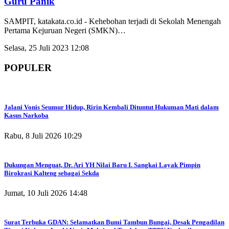
Guru Panik
SAMPIT, katakata.co.id - Kehebohan terjadi di Sekolah Menengah
Pertama Kejuruan Negeri (SMKN)
…
Selasa, 25 Juli 2023 12:08
POPULER
Jalani Vonis Seumur Hidup, Ririn Kembali Dituntut Hukuman Mati dalam
Kasus Narkoba
Rabu, 8 Juli 2026 10:29
Dukungan Menguat, Dr. Ari YH Nilai Baru I. Sangkai Layak Pimpin
Birokrasi Kalteng sebagai Sekda
Jumat, 10 Juli 2026 14:48
Surat Terbuka GDAN: Selamatkan Bumi Tambun Bungai, Desak Pengadilan