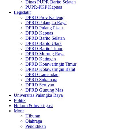
Dinas PUPR Barito Selatan
PUPR-PKP Kapuas
Legislatif
DPRD Prov Kalteng
DPRD Palangka Raya
DPRD Pulang Pisau
DPRD Kapuas
DPRD Barito Selatan
DPRD Barito Utara
DPRD Barito Timur
DPRD Murung Raya
DPRD Katingan
DPRD Kotawaringin Timur
DPRD Kotawaringin Barat
DPRD Lamandau
DPRD Sukamara
DPRD Seruyan
DPRD Gunung Mas
Universitas Palangka Raya
Politik
Hukum & Investigasi
More
Hiburan
Olahraga
Pendidikan