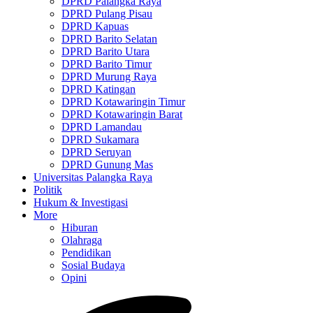
DPRD Palangka Raya
DPRD Pulang Pisau
DPRD Kapuas
DPRD Barito Selatan
DPRD Barito Utara
DPRD Barito Timur
DPRD Murung Raya
DPRD Katingan
DPRD Kotawaringin Timur
DPRD Kotawaringin Barat
DPRD Lamandau
DPRD Sukamara
DPRD Seruyan
DPRD Gunung Mas
Universitas Palangka Raya
Politik
Hukum & Investigasi
More
Hiburan
Olahraga
Pendidikan
Sosial Budaya
Opini