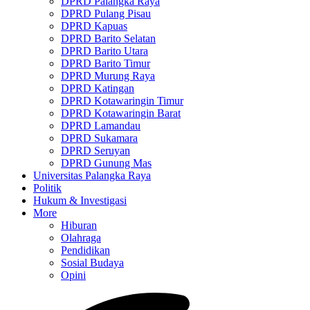
DPRD Palangka Raya
DPRD Pulang Pisau
DPRD Kapuas
DPRD Barito Selatan
DPRD Barito Utara
DPRD Barito Timur
DPRD Murung Raya
DPRD Katingan
DPRD Kotawaringin Timur
DPRD Kotawaringin Barat
DPRD Lamandau
DPRD Sukamara
DPRD Seruyan
DPRD Gunung Mas
Universitas Palangka Raya
Politik
Hukum & Investigasi
More
Hiburan
Olahraga
Pendidikan
Sosial Budaya
Opini