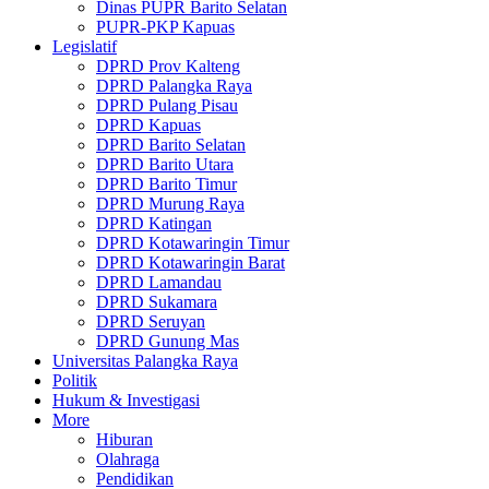
Dinas PUPR Barito Selatan
PUPR-PKP Kapuas
Legislatif
DPRD Prov Kalteng
DPRD Palangka Raya
DPRD Pulang Pisau
DPRD Kapuas
DPRD Barito Selatan
DPRD Barito Utara
DPRD Barito Timur
DPRD Murung Raya
DPRD Katingan
DPRD Kotawaringin Timur
DPRD Kotawaringin Barat
DPRD Lamandau
DPRD Sukamara
DPRD Seruyan
DPRD Gunung Mas
Universitas Palangka Raya
Politik
Hukum & Investigasi
More
Hiburan
Olahraga
Pendidikan