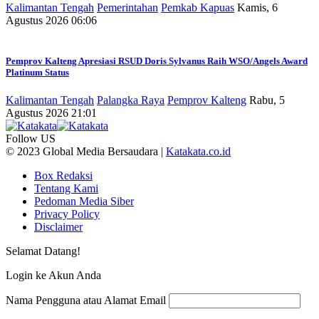
Kalimantan Tengah
Pemerintahan
Pemkab Kapuas
Kamis, 6
Agustus 2026 06:06
Pemprov Kalteng Apresiasi RSUD Doris Sylvanus Raih WSO/Angels Award
Platinum Status
Kalimantan Tengah
Palangka Raya
Pemprov Kalteng
Rabu, 5
Agustus 2026 21:01
Follow US
© 2023 Global Media Bersaudara |
Katakata.co.id
Box Redaksi
Tentang Kami
Pedoman Media Siber
Privacy Policy
Disclaimer
Selamat Datang!
Login ke Akun Anda
Nama Pengguna atau Alamat Email