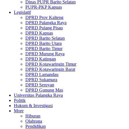
Dinas PUPR Barito Selatan
PUPR-PKP Kapuas
Legislatif
DPRD Prov Kalteng
DPRD Palangka Raya
DPRD Pulang Pisau
DPRD Kapuas
DPRD Barito Selatan
DPRD Barito Utara
DPRD Barito Timur
DPRD Murung Raya
DPRD Katingan
DPRD Kotawaringin Timur
DPRD Kotawaringin Barat
DPRD Lamandau
DPRD Sukamara
DPRD Seruyan
DPRD Gunung Mas
Universitas Palangka Raya
Politik
Hukum & Investigasi
More
Hiburan
Olahraga
Pendidikan