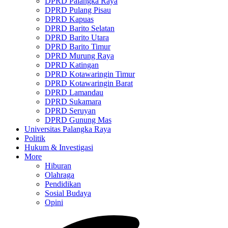
DPRD Palangka Raya
DPRD Pulang Pisau
DPRD Kapuas
DPRD Barito Selatan
DPRD Barito Utara
DPRD Barito Timur
DPRD Murung Raya
DPRD Katingan
DPRD Kotawaringin Timur
DPRD Kotawaringin Barat
DPRD Lamandau
DPRD Sukamara
DPRD Seruyan
DPRD Gunung Mas
Universitas Palangka Raya
Politik
Hukum & Investigasi
More
Hiburan
Olahraga
Pendidikan
Sosial Budaya
Opini