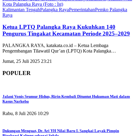
Kalimantan Tengah
Palangka Raya
Pemerintahan
Pemko Palangka
Raya
Ketua LPTQ Palangka Raya Kukuhkan 140
Pengurus Tingakat Kecamatan Periode 2025–2029
PALANGKA RAYA, katakata.co.id – Ketua Lembaga
Pengembangan Tilawatil Qur’an (LPTQ) Kota Palangka
…
Jumat, 25 Juli 2025 23:21
POPULER
Jalani Vonis Seumur Hidup, Ririn Kembali Dituntut Hukuman Mati dalam
Kasus Narkoba
Rabu, 8 Juli 2026 10:29
Dukungan Menguat, Dr. Ari YH Nilai Baru I. Sangkai Layak Pimpin
Birokrasi Kalteng sebagai Sekda