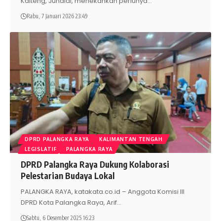
Kalteng, Junaidi, menekankan perlunya
…
Rabu, 7 Januari 2026 23:49
DPRD PALANGKA RAYA
KALIMANTAN TENGAH
LEGISLATIF
PALANGKA RAYA
DPRD Palangka Raya Dukung Kolaborasi
Pelestarian Budaya Lokal
PALANGKA RAYA, katakata.co.id – Anggota Komisi III
DPRD Kota Palangka Raya, Arif
…
Sabtu, 6 Desember 2025 16:23