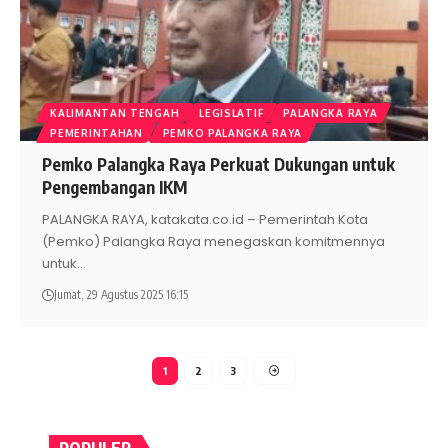
KALIMANTAN TENGAH
LEGISLATIF
PALANGKA RAYA
PEMERINTAHAN
PEMKO PALANGKA RAYA
Pemko Palangka Raya Perkuat Dukungan untuk
Pengembangan IKM
PALANGKA RAYA, katakata.co.id – Pemerintah Kota
(Pemko) Palangka Raya menegaskan komitmennya
untuk
…
Jumat, 29 Agustus 2025 16:15
1
2
3