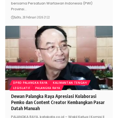
bersama Persatuan Wartawan Indonesia (PWI)
Provinsi
…
Sabtu, 28 Februari 2026 21:22
DPRD PALANGKA RAYA
KALIMANTAN TENGAH
LEGISLATIF
PALANGKA RAYA
Dewan Palangka Raya Apresiasi Kolaborasi
Pemko dan Content Creator Kembangkan Pasar
Datah Manuah
PALANGKA RAYA, katakata.co.id – Wakil Ketua I Komisi II