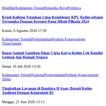
Headline
Kalimantan Tengah
Palangka Raya
Peristiwa
Kejati Kalteng Tetapkan Lima Komisioner KPU Kotim sebagai
Tersangka Dugaan Korupsi Dana Hibah Pilkada 2024
Kamis, 6 Agustus 2026 17:39
Kalimantan Tengah
Pemerintahan
Pemkab Kotawaringin
Timur
Sampit
Bapas Sampit Gandeng Dinas Cipta Karya Kotim Cek Kondisi
Gedung dan Rumah Negara
Jumat, 10 Juli 2026 13:26
Kalimantan Tengah
Nasional
Pemerintahan
Pemkab Kotawaringin
Timur
Tingkatkan Layanan di Bandara H Asan, Bupati Kotim
Audiensi Dengan Kemenhub RI
Minggu, 21 Juni 2026 13:13