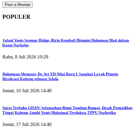
POPULER
Jalani Vonis Seumur Hidup, Ririn Kembali Dituntut Hukuman Mati dalam
Kasus Narkoba
Rabu, 8 Juli 2026 10:29
Dukungan Menguat, Dr. Ari YH Nilai Baru I. Sangkai Layak Pimpin
Birokrasi Kalteng sebagai Sekda
Jumat, 10 Juli 2026 14:48
Surat Terbuka GDAN: Selamatkan Bumi Tambun Bungai, Desak Pengadilan
Tinggi Kalteng Jatuhi Vonis Maksimal Terdakwa TPPU Narkotika
Jumat, 17 Juli 2026 14:40