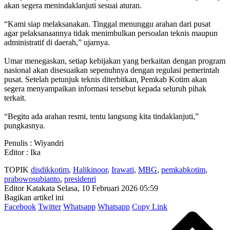
akan segera menindaklanjuti sesuai aturan.
‎“Kami siap melaksanakan. Tinggal menunggu arahan dari pusat
agar pelaksanaannya tidak menimbulkan persoalan teknis maupun
administratif di daerah,” ujarnya.
‎Umar menegaskan, setiap kebijakan yang berkaitan dengan program
nasional akan disesuaikan sepenuhnya dengan regulasi pemerintah
pusat. Setelah petunjuk teknis diterbitkan, Pemkab Kotim akan
segera menyampaikan informasi tersebut kepada seluruh pihak
terkait.
‎“Begitu ada arahan resmi, tentu langsung kita tindaklanjuti,”
pungkasnya.
Penulis : Wiyandri
Editor : Ika
TOPIK
disdikkotim
,
Halikinoor
,
Irawati
,
MBG
,
pemkabkotim
,
prabowosubianto
,
presidenri
Editor Katakata
Selasa, 10 Februari 2026 05:59
Bagikan artikel ini
Facebook
Twitter
Whatsapp
Whatsapp
Copy Link