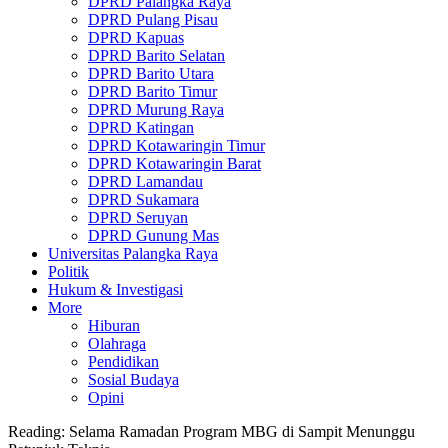
DPRD Palangka Raya
DPRD Pulang Pisau
DPRD Kapuas
DPRD Barito Selatan
DPRD Barito Utara
DPRD Barito Timur
DPRD Murung Raya
DPRD Katingan
DPRD Kotawaringin Timur
DPRD Kotawaringin Barat
DPRD Lamandau
DPRD Sukamara
DPRD Seruyan
DPRD Gunung Mas
Universitas Palangka Raya
Politik
Hukum & Investigasi
More
Hiburan
Olahraga
Pendidikan
Sosial Budaya
Opini
Reading:
Selama Ramadan Program MBG di Sampit Menunggu