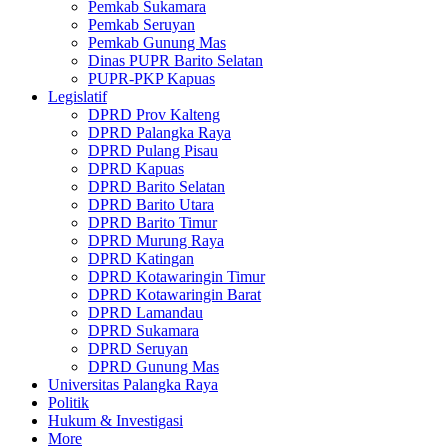
Pemkab Sukamara
Pemkab Seruyan
Pemkab Gunung Mas
Dinas PUPR Barito Selatan
PUPR-PKP Kapuas
Legislatif
DPRD Prov Kalteng
DPRD Palangka Raya
DPRD Pulang Pisau
DPRD Kapuas
DPRD Barito Selatan
DPRD Barito Utara
DPRD Barito Timur
DPRD Murung Raya
DPRD Katingan
DPRD Kotawaringin Timur
DPRD Kotawaringin Barat
DPRD Lamandau
DPRD Sukamara
DPRD Seruyan
DPRD Gunung Mas
Universitas Palangka Raya
Politik
Hukum & Investigasi
More