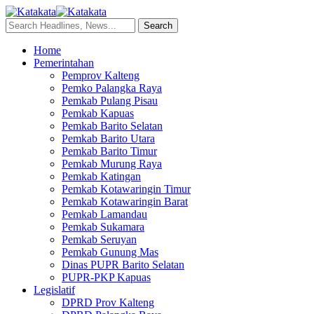
Home
Pemerintahan
Pemprov Kalteng
Pemko Palangka Raya
Pemkab Pulang Pisau
Pemkab Kapuas
Pemkab Barito Selatan
Pemkab Barito Utara
Pemkab Barito Timur
Pemkab Murung Raya
Pemkab Katingan
Pemkab Kotawaringin Timur
Pemkab Kotawaringin Barat
Pemkab Lamandau
Pemkab Sukamara
Pemkab Seruyan
Pemkab Gunung Mas
Dinas PUPR Barito Selatan
PUPR-PKP Kapuas
Legislatif
DPRD Prov Kalteng