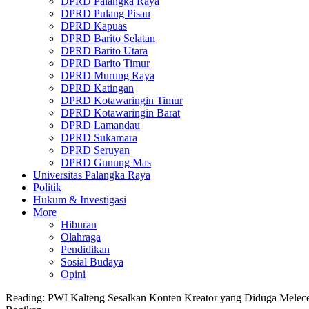
DPRD Palangka Raya
DPRD Pulang Pisau
DPRD Kapuas
DPRD Barito Selatan
DPRD Barito Utara
DPRD Barito Timur
DPRD Murung Raya
DPRD Katingan
DPRD Kotawaringin Timur
DPRD Kotawaringin Barat
DPRD Lamandau
DPRD Sukamara
DPRD Seruyan
DPRD Gunung Mas
Universitas Palangka Raya
Politik
Hukum & Investigasi
More
Hiburan
Olahraga
Pendidikan
Sosial Budaya
Opini
Reading:
PWI Kalteng Sesalkan Konten Kreator yang Diduga Melec